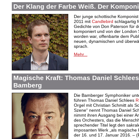
Der Klang der Farbe Weiß. Der Komponi
Der junge schottische Komponist 
2011 mit
Candlebird
schlagartig f
Gedichte von Don Paterson für d
komponiert und von der London S
worden war, offenbarte dem Publi
neuen, dynamischen und überwäl
sprach.
Mehr...
Magische Kraft: Thomas Daniel Schlees 
Bamberg
Die Bamberger Symphoniker unte
führen Thomas Daniel Schlees
R
Orgel mit Christian Schmitt als S
Szene“ nennt Thomas Daniel Schl
nimmt ihren Ausgang bei einer An
des Orchesters, das die Menschhei
sprechender Titel legt den sakra
imposanten Werk „als magische Kr
der 16. und 17. Januar 2016. – 