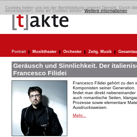
Cookies helfen uns bei der Bereitstellung unserer Dienste. Durch di
einverstanden, dass wir Cookies setzen.
Weitere Informationen
Portrait
Musiktheater
Orchester
Zeitg. Musik
Gesamtau
Geräusch und Sinnlichkeit. Der italien
Francesco Filidei
Francesco Filidei gehört zu den w
Komponisten seiner Generation. 
findet man direkt nebeneinander e
auch romantische Seiten, klang
Prozesse sowie elementare Materi
Ausdrucksweisen.
Mehr...