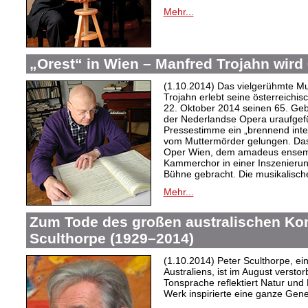
Mehr...
„Orest“ in Wien – Manfred Trojahn wird
(1.10.2014) Das vielgerühmte M
Trojahn erlebt seine österreichis
22. Oktober 2014 seinen 65. Gebu
der Nederlandse Opera uraufgef
Pressestimme ein „brennend inte
vom Muttermörder gelungen. Das
Oper Wien, dem amadeus ensem
Kammerchor in einer Inszenierung
Bühne gebracht. Die musikalische
Mehr...
Zum Tode des großen australischen Ko
Sculthorpe (1929–2014)
(1.10.2014) Peter Sculthorpe, e
Australiens, ist im August versto
Tonsprache reflektiert Natur und
Werk
inspirierte eine ganze Gen