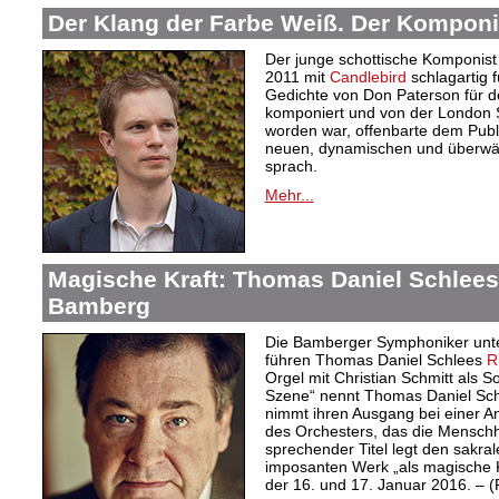
Der Klang der Farbe Weiß. Der Komponi
Der junge schottische Komponist 
2011 mit
Candlebird
schlagartig f
Gedichte von Don Paterson für d
komponiert und von der London S
worden war, offenbarte dem Publi
neuen, dynamischen und überwäl
sprach.
Mehr...
Magische Kraft: Thomas Daniel Schlees 
Bamberg
Die Bamberger Symphoniker unte
führen Thomas Daniel Schlees
R
Orgel mit Christian Schmitt als S
Szene“ nennt Thomas Daniel Schl
nimmt ihren Ausgang bei einer An
des Orchesters, das die Menschhei
sprechender Titel legt den sakra
imposanten Werk „als magische Kr
der 16. und 17. Januar 2016. – 