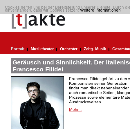
Cookies helfen uns bei der Bereitstellung unserer Dienste. Durch di
einverstanden, dass wir Cookies setzen.
Weitere Informationen
Portrait
Musiktheater
Orchester
Zeitg. Musik
Gesamtau
Geräusch und Sinnlichkeit. Der italien
Francesco Filidei
Francesco Filidei gehört zu den w
Komponisten seiner Generation. 
findet man direkt nebeneinander e
auch romantische Seiten, klang
Prozesse sowie elementare Materi
Ausdrucksweisen.
Mehr...