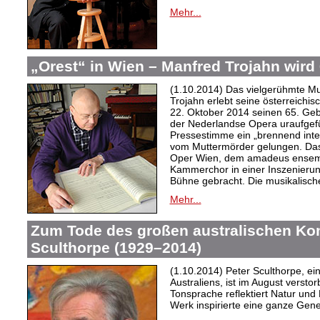
Mehr...
„Orest“ in Wien – Manfred Trojahn wird
(1.10.2014) Das vielgerühmte M
Trojahn erlebt seine österreichis
22. Oktober 2014 seinen 65. Gebu
der Nederlandse Opera uraufgef
Pressestimme ein „brennend inte
vom Muttermörder gelungen. Das
Oper Wien, dem amadeus ensem
Kammerchor in einer Inszenierung
Bühne gebracht. Die musikalische
Mehr...
Zum Tode des großen australischen Ko
Sculthorpe (1929–2014)
(1.10.2014) Peter Sculthorpe, e
Australiens, ist im August versto
Tonsprache reflektiert Natur und
Werk
inspirierte eine ganze Gen