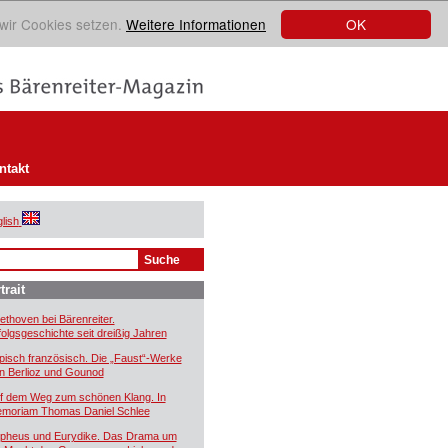
OK
 wir Cookies setzen.
Weitere Informationen
ntakt
lish
trait
ethoven bei Bärenreiter.
folgsgeschichte seit dreißig Jahren
pisch französisch. Die „Faust“-Werke
n Berlioz und Gounod
f dem Weg zum schönen Klang. In
moriam Thomas Daniel Schlee
pheus und Eurydike. Das Drama um