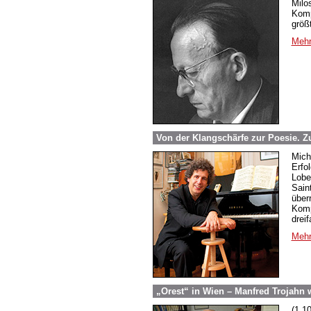
Milo
Komp
größ
Mehr
Von der Klangschärfe zur Poesie. 
Mich
Erfol
Lobe
Sain
über
Komp
drei
Mehr
„Orest“ in Wien – Manfred Trojahn 
(1.1