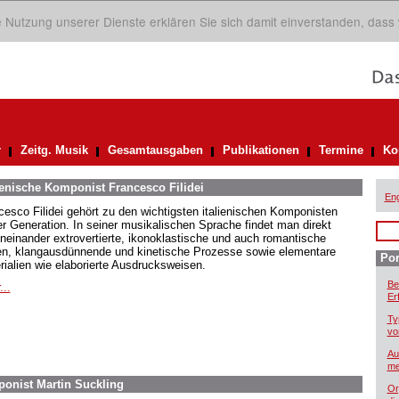
ie Nutzung unserer Dienste erklären Sie sich damit einverstanden, dass
r
Zeitg. Musik
Gesamtausgaben
Publikationen
Termine
Ko
ienische Komponist Francesco Filidei
Eng
cesco Filidei gehört zu den wichtigsten italienischen Komponisten
er Generation. In seiner musikalischen Sprache findet man direkt
neinander extrovertierte, ikonoklastische und auch romantische
en, klangausdünnende und kinetische Prozesse sowie elementare
Por
rialien wie elaborierte Ausdrucksweisen.
Be
...
Er
Ty
vo
Au
me
ponist Martin Suckling
Or