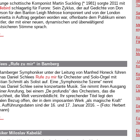
di
junge schottische Komponist Martin Suckling (* 1981) sorgte 2011 mit
To
lebird
schlagartig für Furore: Sein Zyklus, der auf Gedichte von Don
rson für den Bariton Leigh Melrose komponiert und von der London
Sa
onietta in Auftrag gegeben worden war, offenbarte dem Publikum einen
He
tler, der mit einer neuen, dynamischen und überwältigend
Mi
stsicheren Stimme sprach.
en
...
Ko
Fi
Im
Ma
„U
lees „Rufe zu mir“ in Bamberg
Ko
Bamberger Symphoniker unter der Leitung von Manfred Honeck führen
Ku
as Daniel Schlees
Rufe zu mir
für Orchester und Solo-Orgel mit
10
stian Schmitt als Solist auf. Eine „Symphonische Szene“ nennt
as Daniel Schlee seine konzertante Musik. Sie nimmt ihren Ausgang
Ob
Lis
einer Anrufung, bei einem „De profundis“ des Orchesters, das die
hheit, die Welt versinnbildlicht. Ihr sprechender Titel legt den
Vi
alen Bezug offen, der in dem imposanten Werk „als magische Kraft“
t. Aufführungsdaten sind der 16. und 17. Januar 2016. – (Foto: Herbert
Da
ann)
en
...
Fo
Ya
Ei
iker Miloslav Kabeláč
Ma