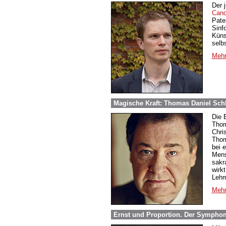
Der 
Cand
Pate
Sinf
Küns
selb
Mehr
Magische Kraft: Thomas Daniel Sch
Die 
Thom
Chri
Thom
bei 
Mensc
sakr
wirk
Lehm
Mehr
Ernst und Proportion. Der Symphon