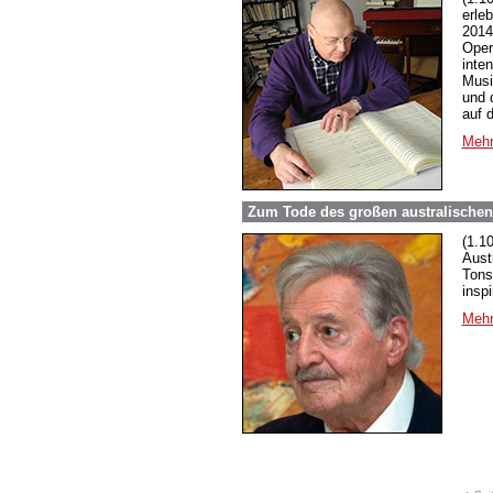
erle
2014
Oper
inte
Musi
und 
auf 
Mehr
Zum Tode des großen australischen
(1.1
Aust
Tons
insp
Mehr