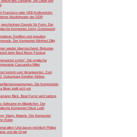
e Macht des Gesangs, um Liebe und
d
n Francisco oder VEB Kraftverkehr.
iteres Musiktheater der DDR
t geschicktem Gespür für Form. Der
glische Komponist Jonny Greenwood
mplexer Zwölfton und populäre
lmmusik. Der Komponist Winfried Zillig
mer wieder überraschend. Bohuslav
rtinů beim Bard Music Festival
nerwartet schön“. Die englische
mponistin Cassandra Miller
nst kommt vom Verantworten. Zum
0. Geburtstag Giselher Klebes
erflächenspannungen. Die Komponistin
a Illean stellt sich vor
sionärer Blick. Beat Furrer wird siebzig
s Seltsame im Alltäglichen. Der
glische Komponist Oliver Leith
rm, Klang, Materie. Der Komponist
nn Robin
nmal alles! Und davon reichlich! Philipp
intz und die Orgel