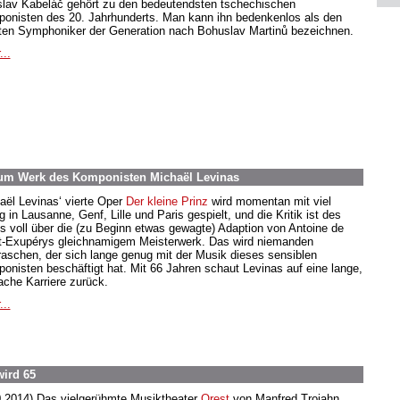
slav Kabeláč gehört zu den bedeutendsten tschechischen
onisten des 20. Jahrhunderts. Man kann ihn bedenkenlos als den
ten Symphoniker der Generation nach Bohuslav Martinů bezeichnen.
...
Zum Werk des Komponisten Michaël Levinas
aël Levinas‘ vierte Oper
Der kleine Prinz
wird momentan mit viel
g in Lausanne, Genf, Lille und Paris gespielt, und die Kritik ist des
s voll über die (zu Beginn etwas gewagte) Adaption von Antoine de
t-Exupérys gleichnamigem Meisterwerk. Das wird niemanden
raschen, der sich lange genug mit der Musik dieses sensiblen
onisten beschäftigt hat. Mit 66 Jahren schaut Levinas auf eine lange,
fache Karriere zurück.
...
wird 65
0.2014) Das vielgerühmte Musiktheater
Orest
von Manfred Trojahn