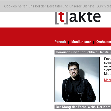
Cookies helfen uns bei der Bereitstellung unserer Dienste. Durch d
Portrait
Musiktheater
Orcheste
Geräusch und Sinnlichkeit. Der ital
Fran
sein
nebe
Seit
Mate
Mehr
Der Klang der Farbe Weiß. Der Kom