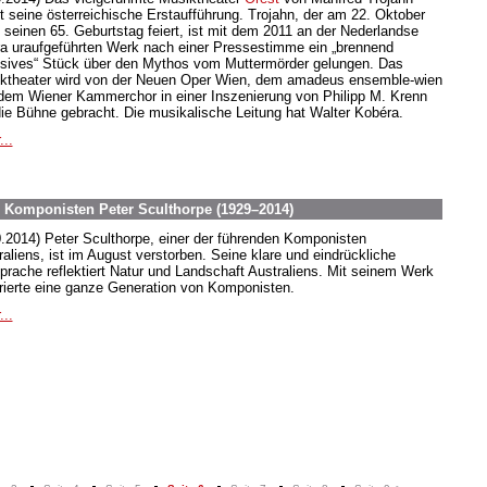
bt seine österreichische Erstaufführung. Trojahn, der am 22. Oktober
 seinen 65. Geburtstag feiert, ist mit dem 2011 an der Nederlandse
a uraufgeführten Werk nach einer Pressestimme ein „brennend
nsives“ Stück über den Mythos vom Muttermörder gelungen. Das
ktheater wird von der Neuen Oper Wien, dem amadeus ensemble-wien
dem Wiener Kammerchor in einer Inszenierung von Philipp M. Krenn
die Bühne gebracht. Die musikalische Leitung hat Walter Kobéra.
...
 Komponisten Peter Sculthorpe (1929–2014)
0.2014) Peter Sculthorpe, einer der führenden Komponisten
raliens, ist im August verstorben. Seine klare und eindrückliche
prache reflektiert Natur und Landschaft Australiens. Mit seinem Werk
irierte eine ganze Generation von Komponisten.
...