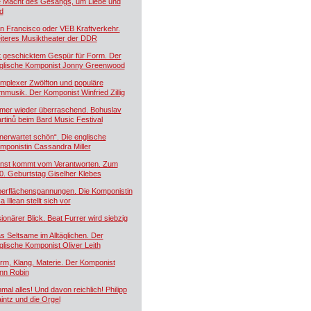
e Macht des Gesangs, um Liebe und
d
n Francisco oder VEB Kraftverkehr.
iteres Musiktheater der DDR
t geschicktem Gespür für Form. Der
glische Komponist Jonny Greenwood
mplexer Zwölfton und populäre
lmmusik. Der Komponist Winfried Zillig
mer wieder überraschend. Bohuslav
rtinů beim Bard Music Festival
nerwartet schön“. Die englische
mponistin Cassandra Miller
nst kommt vom Verantworten. Zum
0. Geburtstag Giselher Klebes
erflächenspannungen. Die Komponistin
a Illean stellt sich vor
sionärer Blick. Beat Furrer wird siebzig
s Seltsame im Alltäglichen. Der
glische Komponist Oliver Leith
rm, Klang, Materie. Der Komponist
nn Robin
nmal alles! Und davon reichlich! Philipp
intz und die Orgel