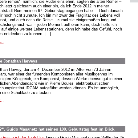
ibere remos“, nämlich: die Ruder einziehen, sagten die alten Römer –
ich jetzt gleichsam auch einer bin, da ich Ende 2012 in meiner
atstadt Rom meinen 67. Geburtstag begangen habe … Doch danach
ir noch nicht zumute. Ich bin mir zwar der Fragilität des Lebens voll
sst, und auch dass die Reise – zumal sie einigermaßen lang und
chslungsreich war – jeden Moment aufhören kann, doch hoffe ich
 auf einige weitere Lebensstationen, denn ich habe das Gefühl, noch
s entdecken zu können. […]
...
e Jonathan Harveys
than Harvey, der am 4. Dezember 2012 im Alter von 73 Jahren
tarb, war einer der führenden Komponisten aller Musikgenres im
inigten Königreich; ein Komponist, dessen Werke ebenso gut in einer
hlichen Abendandacht wie in Pierre Boulez’ elektroakustischen
chungsinstitut IRCAM aufgeführt werden können. Es ist unmöglich,
in eine Schublade zu stecken.
...
. Guido Masanetz hat seinen 100. Geburtstag fest im Blick.
n Frisco ist der Teufel los
landete Guido Masanetz einen Volltreffer für