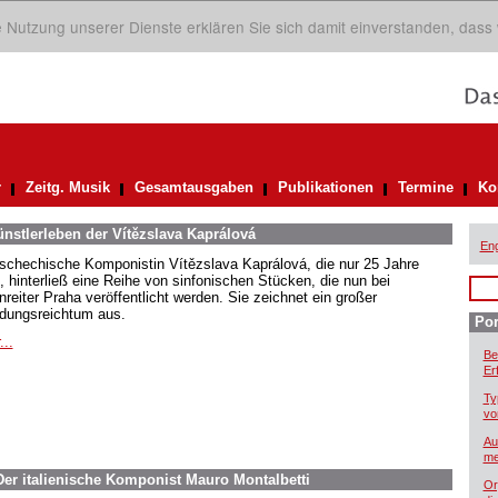
ie Nutzung unserer Dienste erklären Sie sich damit einverstanden, dass
r
Zeitg. Musik
Gesamtausgaben
Publikationen
Termine
Ko
nstlerleben der Vítězslava Kaprálová
Eng
tschechische Komponistin Vítězslava Kaprálová, die nur 25 Jahre
e, hinterließ eine Reihe von sinfonischen Stücken, die nun bei
nreiter Praha veröffentlicht werden. Sie zeichnet ein großer
ndungsreichtum aus.
Por
...
Be
Er
Ty
vo
Au
me
er italienische Komponist Mauro Montalbetti
Or