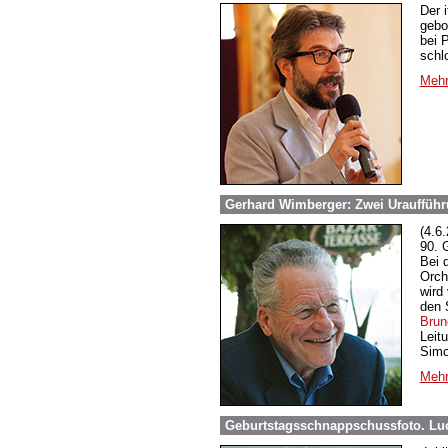
Der 
gebo
bei 
schl
Mehr
Gerhard Wimberger: Zwei Uraufführ
(4.6
90. 
Bei d
Orch
wird
den 
Brun
Leit
Simo
Mehr
Geburtstagsschnappschussfoto. Lu