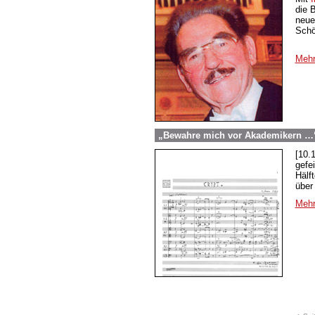
die 
neue
Schö
Mehr
„Bewahre mich vor Akademikern …“
[10.
gefe
Hälf
über
Mehr