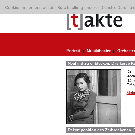
Cookies helfen uns bei der Bereitstellung unserer Dienste. Durch d
Portrait
Musiktheater
Orcheste
Neuland zu entdecken. Das kurze Kü
Die 
lebt
Bäre
Erfi
Mehr
Rekomposition des Zerbrochenen. D