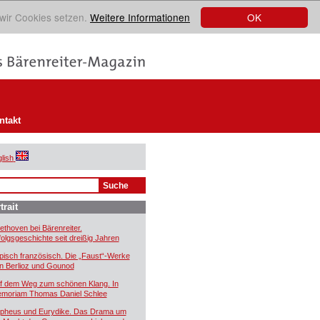
OK
 wir Cookies setzen.
Weitere Informationen
ntakt
lish
trait
ethoven bei Bärenreiter.
folgsgeschichte seit dreißig Jahren
pisch französisch. Die „Faust“-Werke
n Berlioz und Gounod
f dem Weg zum schönen Klang. In
moriam Thomas Daniel Schlee
pheus und Eurydike. Das Drama um