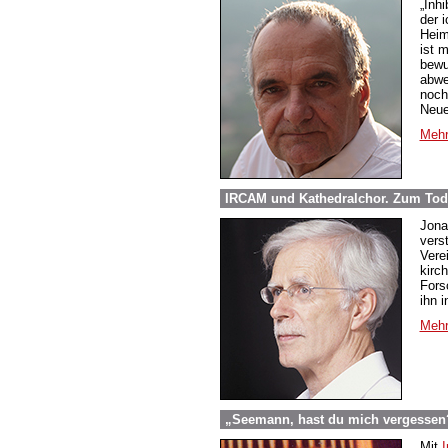
„Inh
der 
Heim
ist m
bewu
abwe
noch
Neue
Mehr
IRCAM und Kathedralchor. Zum Tod
Jona
vers
Vere
kirc
Fors
ihn 
Mehr
„Seemann, hast du mich vergessen?“
Mit
I