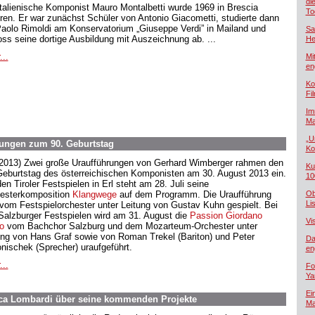
di
italienische Komponist Mauro Montalbetti wurde 1969 in Brescia
To
ren. Er war zunächst Schüler von Antonio Giacometti, studierte dann
Paolo Rimoldi am Konservatorium „Giuseppe Verdi” in Mailand und
Sa
oss seine dortige Ausbildung mit Auszeichnung ab. ...
He
...
Mi
en
Ko
Fi
Im
Ma
„U
ungen zum 90. Geburtstag
Ko
.2013) Zwei große Uraufführungen von Gerhard Wimberger rahmen den
Ku
Geburtstag des österreichischen Komponisten am 30. August 2013 ein.
10
en Tiroler Festspielen in Erl steht am 28. Juli seine
esterkomposition
Klangwege
auf dem Programm. Die Uraufführung
Ob
Lis
 vom Festspielorchester unter Leitung von Gustav Kuhn gespielt. Bei
Salzburger Festspielen wird am 31. August die
Passion Giordano
Vi
o
vom Bachchor Salzburg und dem Mozarteum-Orchester unter
ung von Hans Graf sowie von Roman Trekel (Bariton) und Peter
Da
nischek (Sprecher) uraufgeführt.
en
...
Fo
Ya
Ei
ca Lombardi über seine kommenden Projekte
Ma