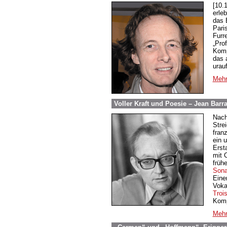
[10.
erle
das 
Pari
Furr
„Pro
Komp
das 
urauf
Mehr
Voller Kraft und Poesie – Jean Bar
Nach
Stre
fran
ein 
Erst
mit 
früh
Sona
Eine
Voka
Troi
Komp
Mehr