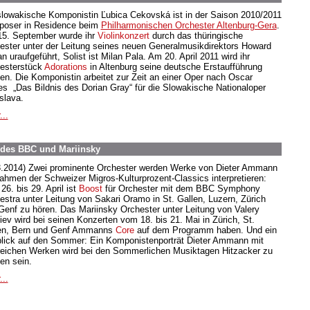
slowakische Komponistin Ľubica Cekovská ist in der Saison 2010/2011
oser in Residence beim
Philharmonischen Orchester Altenburg-Gera
.
5. September wurde ihr
Violinkonzert
durch das thüringische
ester unter der Leitung seines neuen Generalmusikdirektors Howard
 uraufgeführt, Solist ist Milan Pala. Am 20. April 2011 wird ihr
esterstück
Adorations
in Altenburg seine deutsche Erstaufführung
ben. Die Komponistin arbeitet zur Zeit an einer Oper nach Oscar
es „Das Bildnis des Dorian Gray“ für die Slowakische Nationaloper
slava.
...
 des BBC und Mariinsky
3.2014) Zwei prominente Orchester werden Werke von Dieter Ammann
ahmen der Schweizer Migros-Kulturprozent-Classics interpretieren:
6. bis 29. April ist
Boost
für Orchester mit dem BBC Symphony
estra unter Leitung von Sakari Oramo in St. Gallen, Luzern, Zürich
Genf zu hören. Das Mariinsky Orchester unter Leitung von Valery
iev wird bei seinen Konzerten vom 18. bis 21. Mai in Zürich, St.
en, Bern und Genf Ammanns
Core
auf dem Programm haben. Und ein
lick auf den Sommer: Ein Komponistenporträt Dieter Ammann mit
reichen Werken wird bei den Sommerlichen Musiktagen Hitzacker zu
en sein.
...