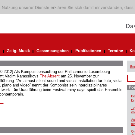
ie Nutzung unserer Dienste erklären Sie sich damit einverstanden, dass
r
Zeitg. Musik
Gesamtausgaben
Publikationen
Termine
Ko
Eng
10.2012] Als Kompositionsauftrag der Philharmonie Luxembourg
t Vadim Karassikovs
The Absent
am 25. November zur
führung. “An almost silent sound and visual installation for flute, viola,
o, piano and video” nennt der Komponist sein interdisziplinäres
Por
twerk. Die Uraufführung beim Festival rainy days spielt das Ensemble
rcontemporain.
Be
Er
...
Ty
vo
Au
me
Or