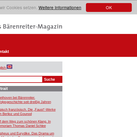
OK
 wir Cookies setzen.
Weitere Informationen
ntakt
lish
trait
ethoven bei Bärenreiter.
folgsgeschichte seit dreißig Jahren
pisch französisch. Die „Faust“-Werke
n Berlioz und Gounod
f dem Weg zum schönen Klang. In
moriam Thomas Daniel Schlee
pheus und Eurydike. Das Drama um