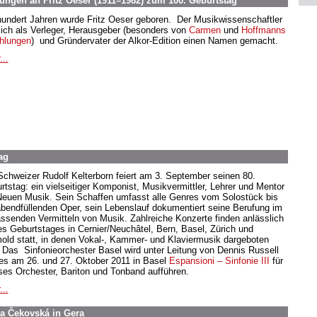
ngen an Fritz Oeser (1911–1982) zum 100. Geburtstag
hundert Jahren wurde Fritz Oeser geboren. Der Musikwissenschaftler
sich als Verleger, Herausgeber (besonders von
Carmen
und
Hoffmanns
hlungen
) und Gründervater der Alkor-Edition einen Namen gemacht.
...
ag
Schweizer Rudolf Kelterborn feiert am 3. September seinen 80.
rtstag: ein vielseitiger Komponist, Musikvermittler, Lehrer und Mentor
Neuen Musik. Sein Schaffen umfasst alle Genres vom Solostück bis
abendfüllenden Oper, sein Lebenslauf dokumentiert seine Berufung im
ssenden Vermitteln von Musik. Zahlreiche Konzerte finden anlässlich
es Geburtstages in Cernier/Neuchâtel, Bern, Basel, Zürich und
old statt, in denen Vokal-, Kammer- und Klaviermusik dargeboten
. Das Sinfonieorchester Basel wird unter Leitung von Dennis Russell
es am 26. und 27. Oktober 2011 in Basel
Espansioni
– Sinfonie III
für
ses Orchester, Bariton und Tonband aufführen.
...
ca Čekovská in Gera