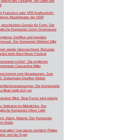
e Macht des Gesangs, um Liebe und
d
n Francisco oder VEB Kraftverkehr.
iteres Musiktheater der DDR
t geschicktem Gespür für Form. Der
glische Komponist Jonny Greenwood
mplexer Zwölfton und populäre
lmmusik. Der Komponist Winfried Zillig
mer wieder überraschend. Bohuslav
rtinů beim Bard Music Festival
nerwartet schön“. Die englische
mponistin Cassandra Miller
nst kommt vom Verantworten. Zum
0. Geburtstag Giselher Klebes
erflächenspannungen. Die Komponistin
a Illean stellt sich vor
sionärer Blick. Beat Furrer wird siebzig
s Seltsame im Alltäglichen. Der
glische Komponist Oliver Leith
rm, Klang, Materie. Der Komponist
nn Robin
nmal alles! Und davon reichlich! Philipp
intz und die Orgel