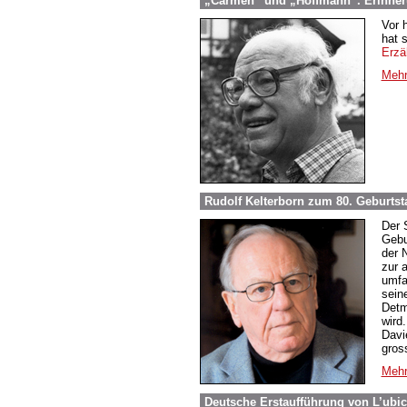
„Carmen“ und „Hoffmann“. Erinneru
Vor 
hat 
Erzä
Mehr
Rudolf Kelterborn zum 80. Geburtst
Der 
Gebu
der 
zur 
umfa
sein
Detm
wird
Davi
gros
Mehr
Deutsche Erstaufführung von L’ubi