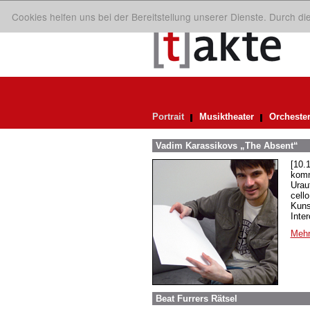
Cookies helfen uns bei der Bereitstellung unserer Dienste. Durch d
Portrait
Musiktheater
Orcheste
Vadim Karassikovs „The Absent“
[10.
komm
Urauf
cell
Kuns
Inte
Mehr
Beat Furrers Rätsel