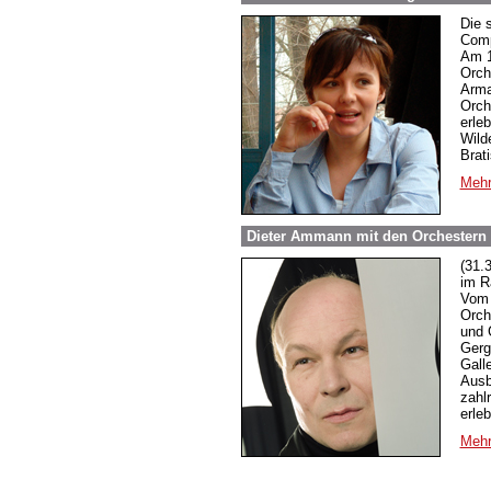
Die 
Comp
Am 1
Orch
Arman
Orch
erle
Wild
Brati
Mehr
Dieter Ammann mit den Orchestern
(31.
im R
Vom 2
Orch
und 
Gerg
Gall
Ausb
zahl
erleb
Mehr