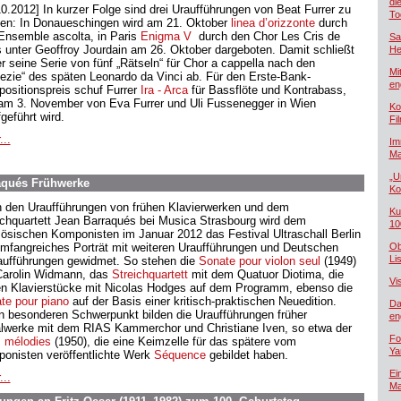
di
10.2012] In kurzer Folge sind drei Uraufführungen von Beat Furrer zu
To
ben: In Donaueschingen wird am 21. Oktober
linea d’orizzonte
durch
Ensemble ascolta, in Paris
Enigma V
durch den Chor Les Cris de
Sa
s unter Geoffroy Jourdain am 26. Oktober dargeboten. Damit schließt
He
er seine Serie von fünf „Rätseln“ für Chor a cappella nach den
Mi
fezie“ des späten Leonardo da Vinci ab. Für den Erste-Bank-
en
ositionspreis schuf Furrer
Ira - Arca
für Bassflöte und Kontrabass,
am 3. November von Eva Furrer und Uli Fussenegger in Wien
Ko
geführt wird.
Fi
...
Im
Ma
„U
raqués Frühwerke
Ko
 den Uraufführungen von frühen Klavierwerken und dem
Ku
ichquartett Jean Barraqués bei Musica Strasbourg wird dem
10
zösischen Komponisten im Januar 2012 das Festival Ultraschall Berlin
umfangreiches Porträt mit weiteren Uraufführungen und Deutschen
Ob
Lis
aufführungen gewidmet. So stehen die
Sonate pour violon seul
(1949)
Carolin Widmann, das
Streichquartett
mit dem Quatuor Diotima, die
Vi
en Klavierstücke mit Nicolas Hodges auf dem Programm, ebenso die
te pour piano
auf der Basis einer kritisch-praktischen Neuedition.
Da
n besonderen Schwerpunkt bilden die Uraufführungen früher
en
lwerke mit dem RIAS Kammerchor und Christiane Iven, so etwa der
Fo
s mélodie
s
(1950), die eine Keimzelle für das spätere vom
Ya
onisten veröffentlichte Werk
Séquence
gebildet haben.
Ei
...
Ma