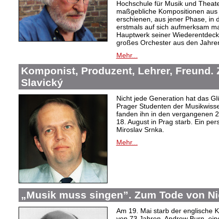
Hochschule für Musik und Theater
maßgebliche Kompositionen aus 
erschienen, aus jener Phase, in d
erstmals auf sich aufmerksam mac
Hauptwerk seiner Wiederentdec
großes Orchester aus den Jahre
Mehr...
Komponist, Produzent, Lehrer, Freund.
Slavický
Nicht jede Generation hat das Glü
Prager Studenten der Musikwiss
fanden ihn in den vergangenen 20
18. August in Prag starb. Ein per
Miroslav Srnka.
Mehr...
„Musik muss singen”. Zum Tode von N
Am 19. Mai starb der englische 
von 73 Jahren. Andrew Burn, ein