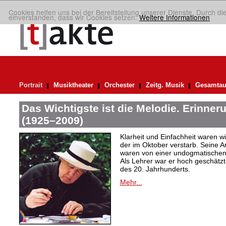
Cookies helfen uns bei der Bereitstellung unserer Dienste. Durch di
einverstanden, dass wir Cookies setzen.
Weitere Informationen
Portrait
Musiktheater
Orchester
Zeitg. Musik
Gesamtau
Das Wichtigste ist die Melodie. Erinner
(1925–2009)
Klarheit und Einfachheit waren wic
der im Oktober verstarb. Seine A
waren von einer undogmatischen, 
Als Lehrer war er hoch geschätz
des 20. Jahrhunderts.
Mehr...