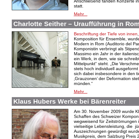
Anschließend fanden Konzerte i
statt.
Mehr...
Charlotte Seither – Uraufführung in Ro
Beschriftung der Tiefe von innen
Komposition für Ensemble, wur
Modern in Rom (Auditorio del Par
Komponistin verbringt als Stipen
Massimo ein Jahr in der italieni
ein Werk, in dem, wie sie schreibt
Mittelpunkt“ steht. „Die Verschm
stets hoch individuell ausgeformt u
sich dabei insbesondere in den ti
‚Grauzonen’ der Deformation stet
münden.“
Mehr...
Klaus Hubers Werke bei Bärenreiter
Am 30. November 2009 wurde Kla
Schaffen des Schweizer Komponi
wegweisend für Zeitströmungen i
vielseitige Lebensleistung, die 
Auszeichnungen gewürdigt wurd
Musikpreis, dem Salzburg Preis