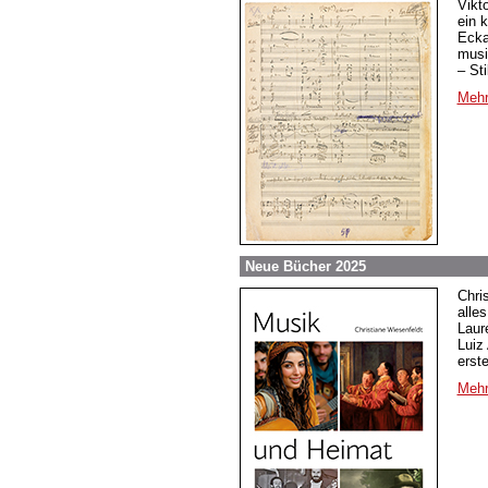
Vikt
ein 
Ecka
musi
– St
Mehr
Neue Bücher 2025
Chri
alle
Laur
Luiz
erst
Mehr