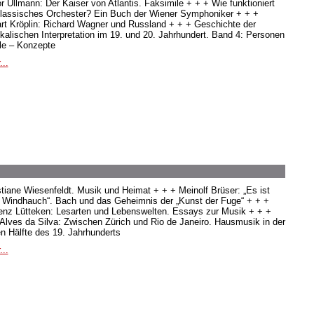
or Ullmann: Der Kaiser von Atlantis. Faksimile + + + Wie funktioniert
klassisches Orchester? Ein Buch der Wiener Symphoniker + + +
rt Kröplin: Richard Wagner und Russland + + + Geschichte der
kalischen Interpretation im 19. und 20. Jahrhundert. Band 4: Personen
ile – Konzepte
...
stiane Wiesenfeldt. Musik und Heimat + + + Meinolf Brüser: „Es ist
s Windhauch“. Bach und das Geheimnis der „Kunst der Fuge“ + + +
enz Lütteken: Lesarten und Lebenswelten. Essays zur Musik + + +
 Alves da Silva: Zwischen Zürich und Rio de Janeiro. Hausmusik in der
en Hälfte des 19. Jahrhunderts
...