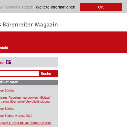
OK
 wir Cookies setzen.
Weitere Informationen
ntakt
lish
likationen
ue Bücher
zarts Requiem neu denken. Michael
trzyga über seine Vervollständigung
ue Bücher
ue Bücher Herbst 2019
n ganz Großer tritt ab: Bernard Haitink