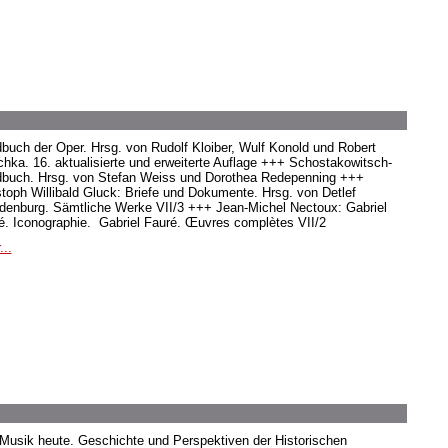
buch der Oper. Hrsg. von Rudolf Kloiber, Wulf Konold und Robert
hka. 16. aktualisierte und erweiterte Auflage +++ Schostakowitsch-
buch. Hrsg. von Stefan Weiss und Dorothea Redepenning +++
stoph Willibald Gluck: Briefe und Dokumente. Hrsg. von Detlef
denburg. Sämtliche Werke VII/3 +++ Jean-Michel Nectoux: Gabriel
é. Iconographie. Gabriel Fauré. Œuvres complètes VII/2
...
 Musik heute. Geschichte und Perspektiven der Historischen