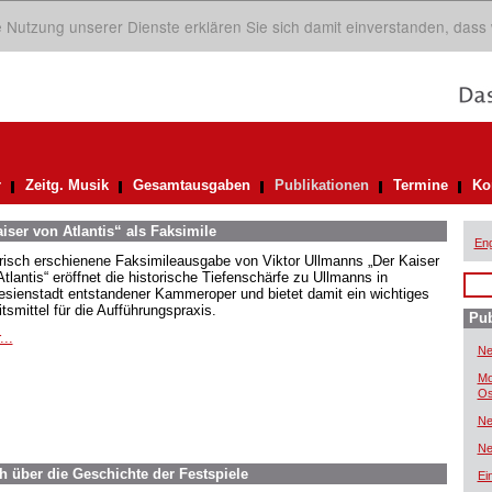
ie Nutzung unserer Dienste erklären Sie sich damit einverstanden, dass
r
Zeitg. Musik
Gesamtausgaben
Publikationen
Termine
Ko
iser von Atlantis“ als Faksimile
Eng
frisch erschienene Faksimileausgabe von Viktor Ullmanns „Der Kaiser
tlantis“ eröffnet die historische Tiefenschärfe zu Ullmanns in
esienstadt entstandener Kammeroper und bietet damit ein wichtiges
tsmittel für die Aufführungspraxis.
Pub
...
Ne
Mo
Os
Ne
Ne
h über die Geschichte der Festspiele
Ei