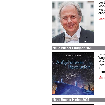
Die 
Mösc
Fest
ande
Mehr
Neue Bücher Frühjahr 2026
Laur
Wagn
Musi
Davi
+++ 
Pete
Mehr
Neue Bücher Herbst 2025