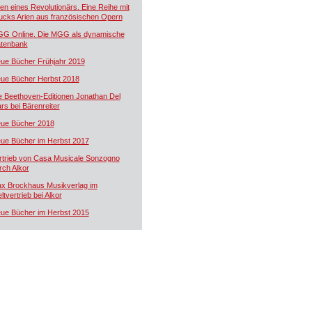
ien eines Revolutionärs. Eine Reihe mit
ucks Arien aus französischen Opern
G Online. Die MGG als dynamische
tenbank
ue Bücher Frühjahr 2019
ue Bücher Herbst 2018
e Beethoven-Editionen Jonathan Del
rs bei Bärenreiter
ue Bücher 2018
ue Bücher im Herbst 2017
rtrieb von Casa Musicale Sonzogno
rch Alkor
x Brockhaus Musikverlag im
ltvertrieb bei Alkor
ue Bücher im Herbst 2015