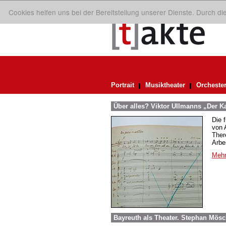
Cookies helfen uns bei der Bereitstellung unserer Dienste. Durch d
Portrait
Musiktheater
Orcheste
Über alles? Viktor Ullmanns „Der Ka
Die 
von A
Ther
Arbei
Mehr
Bayreuth als Theater. Stephan Mösc