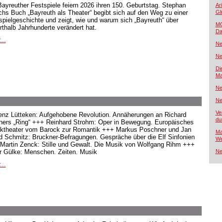
Bayreuther Festspiele feiern 2026 ihren 150. Geburtstag. Stephan
Ar
hs Buch „Bayreuth als Theater“ begibt sich auf den Weg zu einer
Gl
spielgeschichte und zeigt, wie und warum sich „Bayreuth“ über
MG
rthalb Jahrhunderte verändert hat.
Da
...
Ne
Ne
Di
Ma
Ne
Ne
Ve
enz Lütteken: Aufgehobene Revolution. Annäherungen an Richard
du
ers „Ring“ +++ Reinhard Strohm: Oper in Bewegung. Europäisches
ktheater vom Barock zur Romantik +++ Markus Poschner und Jan
Ma
d Schmitz: Bruckner-Befragungen. Gespräche über die Elf Sinfonien
We
Martin Zenck: Stille und Gewalt. Die Musik von Wolfgang Rihm +++
r Gülke: Menschen. Zeiten. Musik
Ne
...