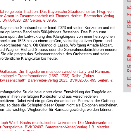
Ne
Jahre gelebte Tradition. Das Bayerische Staatsorchester. Hrsg. von
Ne
ian Amort in Zusammenarbeit mit Thomas Herbst. Bärenreiter-Verlag
. BVK04020. 287 Seiten. € 39,95.
Mo
Os
Bayerische Staatsorchester feiert 2023 mit vielen Konzerten und mit
em opulenten Band sein 500-jähriges Bestehen. Das Buch zum
Ne
läum spürt der Entwicklung des Klangkörpers von einer herzoglichen
apelle um 1523 hin zu einem großen, vielseitig aktiven Opern- und
Ne
onieorchester nach. Ob Orlando di Lasso, Wolfgang Amadé Mozart,
Ei
ard Wagner, Richard Strauss oder die Generalmusikdirektoren neuerer
: Sie alle prägen das Selbstverständnis des Orchesters und seine
Ar
rordentliche Klangkultur bis heute.
Gl
MG
Da
 Gallusser: Die Tragédie en musique zwischen Lully und Rameau.
eptionelle Transformationen (1687–1733). Reihe „Fokus
Ne
kwissenschaft“. Bärenreiter-Verlag 2023. BVK02605. 495 Seiten. €
.
Ne
umfangreiche Studie beleuchtet diese Entwicklung der Tragédie en
que in ihren vielfältigen Kontexten und aus verschiedenen
pektiven. Dabei wird ein großes dynamisches Potenzial der Gattung
bar, so dass die Schöpfer dieser Opern nicht als Epigonen erscheinen,
ern als wichtige Wegbereiter für Rameau gewürdigt werden können.
stoph Wolff: Bachs musikalisches Universum. Die Meisterwerke in
r Perspektive. BVK02497. Bärenreiter-Verlag/Verlag J.B. Metzler