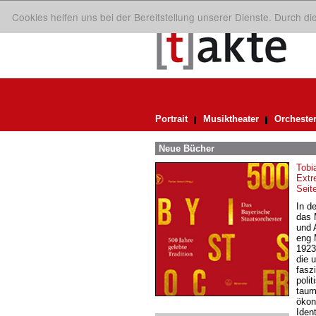
Cookies helfen uns bei der Bereitstellung unserer Dienste. Durch d
Portrait
Musiktheater
Orcheste
Neue Bücher
Tobi
Extr
Seit
In d
das 
und 
eng 
1923
die 
fasz
poli
taum
ökon
Iden