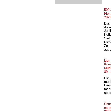
500 
Flor
2023
Das 
dies
Jubi
Hofk
Sinf
Rich
Zeit
auße
Lion
Konz
Musi
89,–
Die 
musi
Pers
fass
sond
Chri
neue