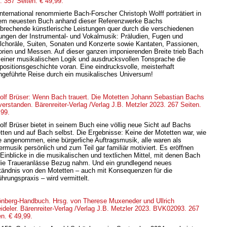
. 357 Seiten. € 49,99.
international renommierte Bach-Forscher Christoph Wolff porträtiert in
em neuesten Buch anhand dieser Referenzwerke Bachs
brechende künstlerische Leistungen quer durch die verschiedenen
ungen der Instrumental- und Vokalmusik: Präludien, Fugen und
lchoräle, Suiten, Sonaten und Konzerte sowie Kantaten, Passionen,
orien und Messen. Auf dieser ganzen imponierenden Breite trieb Bach
seiner musikalischen Logik und ausdrucksvollen Tonsprache die
ositionsgeschichte voran. Eine eindrucksvolle, meisterhaft
hgeführte Reise durch ein musikalisches Universum!
olf Brüser: Wenn Bach trauert. Die Motetten Johann Sebastian Bachs
verstanden. Bärenreiter-Verlag /Verlag J.B. Metzler 2023. 267 Seiten.
,99.
olf Brüser bietet in seinem Buch eine völlig neue Sicht auf Bachs
tten und auf Bach selbst. Die Ergebnisse: Keine der Motetten war, wie
e angenommen, eine bürgerliche Auftragsmusik, alle waren als
ermusik persönlich und zum Teil gar familiär motiviert. Es eröffnen
 Einblicke in die musikalischen und textlichen Mittel, mit denen Bach
die Traueranlässe Bezug nahm. Und ein grundlegend neues
tändnis von den Motetten – auch mit Konsequenzen für die
hrungspraxis – wird vermittelt.
nberg-Handbuch. Hrsg. von Therese Muxeneder und Ullrich
ideler. Bärenreiter-Verlag /Verlag J.B. Metzler 2023. BVK02093. 267
en. € 49,99.