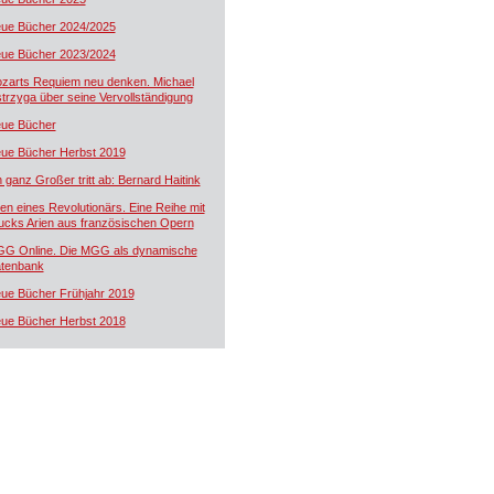
ue Bücher 2024/2025
ue Bücher 2023/2024
zarts Requiem neu denken. Michael
trzyga über seine Vervollständigung
ue Bücher
ue Bücher Herbst 2019
n ganz Großer tritt ab: Bernard Haitink
ien eines Revolutionärs. Eine Reihe mit
ucks Arien aus französischen Opern
G Online. Die MGG als dynamische
tenbank
ue Bücher Frühjahr 2019
ue Bücher Herbst 2018