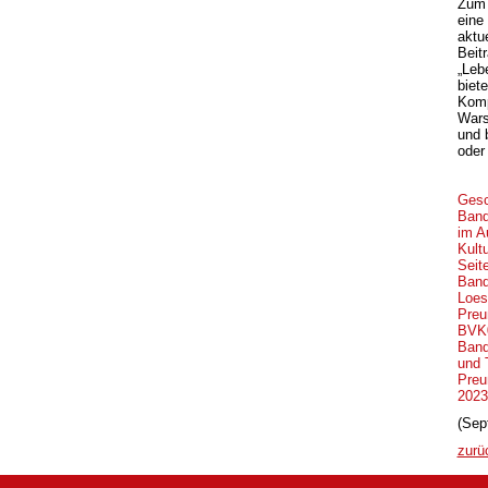
Zum 
eine
aktu
Beit
„Leb
biet
Komp
Wars
und 
oder
Gesc
Band
im A
Kult
Seit
Band
Loes
Preuß
BV
Band
und 
Preuß
2023
(Sep
zurü