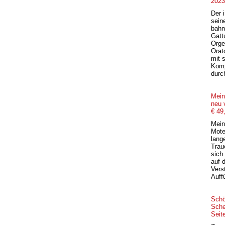
2023
Der 
sein
bahn
Gatt
Orge
Orat
mit 
Komp
durc
Mein
neu 
€ 49
Mein
Mote
lang
Trau
sich
auf 
Vers
Auffü
Schö
Sche
Seit