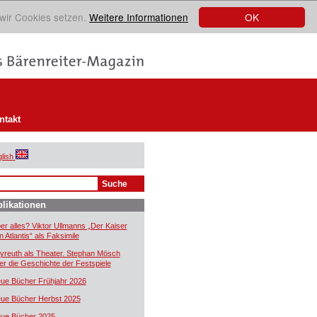
OK
 wir Cookies setzen.
Weitere Informationen
ntakt
lish
likationen
er alles? Viktor Ullmanns „Der Kaiser
n Atlantis“ als Faksimile
yreuth als Theater. Stephan Mösch
er die Geschichte der Festspiele
ue Bücher Frühjahr 2026
ue Bücher Herbst 2025
ue Bücher 2025