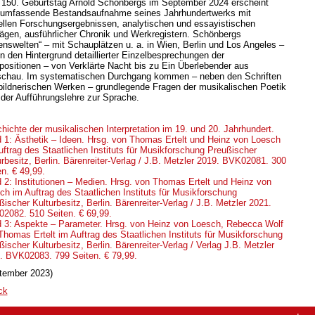
150. Geburtstag Arnold Schönbergs im September 2024 erscheint
 umfassende Bestandsaufnahme seines Jahrhundertwerks mit
ellen Forschungsergebnissen, analytischen und essayistischen
rägen, ausführlicher Chronik und Werkregistern. Schönbergs
enswelten“ – mit Schauplätzen u. a. in Wien, Berlin und Los Angeles –
en den Hintergrund detaillierter Einzelbesprechungen der
ositionen – von Verklärte Nacht bis zu Ein Überlebender aus
chau. Im systematischen Durchgang kommen – neben den Schriften
bildnerischen Werken – grundlegende Fragen der musikalischen Poetik
 der Aufführungslehre zur Sprache.
hichte der musikalischen Interpretation im 19. und 20. Jahrhundert.
 1: Ästhetik – Ideen. Hrsg. von Thomas Ertelt und Heinz von Loesch
uftrag des Staatlichen Instituts für Musikforschung Preußischer
urbesitz, Berlin. Bärenreiter-Verlag / J.B. Metzler 2019. BVK02081. 300
en. € 49,99.
 2: Institutionen – Medien. Hrsg. von Thomas Ertelt und Heinz von
ch im Auftrag des Staatlichen Instituts für Musikforschung
ischer Kulturbesitz, Berlin. Bärenreiter-Verlag / J.B. Metzler 2021.
K02082. 510 Seiten. € 69,99.
 3: Aspekte – Parameter. Hrsg. von Heinz von Loesch, Rebecca Wolf
Thomas Ertelt im Auftrag des Staatlichen Instituts für Musikforschung
ischer Kulturbesitz, Berlin. Bärenreiter-Verlag / Verlag J.B. Metzler
. BVK02083. 799 Seiten. € 79,99.
tember 2023)
ck