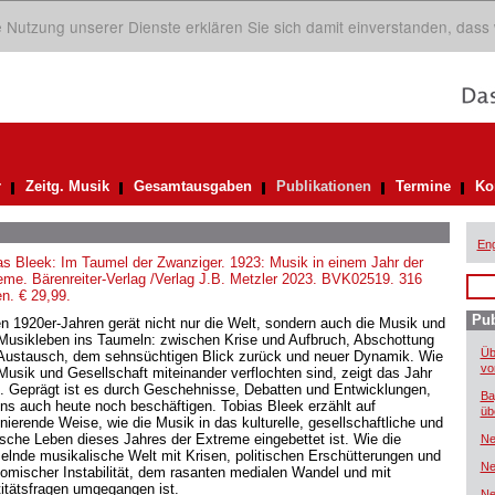
ie Nutzung unserer Dienste erklären Sie sich damit einverstanden, dass
r
Zeitg. Musik
Gesamtausgaben
Publikationen
Termine
Ko
Eng
as Bleek: Im Taumel der Zwanziger. 1923: Musik in einem Jahr der
eme. Bärenreiter-Verlag /Verlag J.B. Metzler 2023. BVK02519. 316
en. € 29,99.
Pub
en 1920er-Jahren gerät nicht nur die Welt, sondern auch die Musik und
Musikleben ins Taumeln: zwischen Krise und Aufbruch, Abschottung
Üb
Austausch, dem sehnsüchtigen Blick zurück und neuer Dynamik. Wie
vo
Musik und Gesellschaft miteinander verflochten sind, zeigt das Jahr
. Geprägt ist es durch Geschehnisse, Debatten und Entwicklungen,
Ba
uns auch heute noch beschäftigen. Tobias Bleek erzählt auf
üb
inierende Weise, wie die Musik in das kulturelle, gesellschaftliche und
tische Leben dieses Jahres der Extreme eingebettet ist. Wie die
Ne
elnde musikalische Welt mit Krisen, politischen Erschütterungen und
Ne
omischer Instabilität, dem rasanten medialen Wandel und mit
titätsfragen umgegangen ist.
Ne