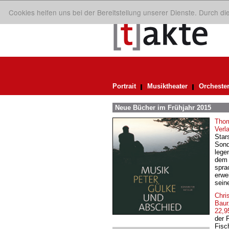
Cookies helfen uns bei der Bereitstellung unserer Dienste. Durch d
Portrait
Musiktheater
Orcheste
Neue Bücher im Frühjahr 2015
Thom
Verl
Star
Sond
lege
dem 
spra
erwe
sein
Chri
Baur
22,9
der 
Fisch