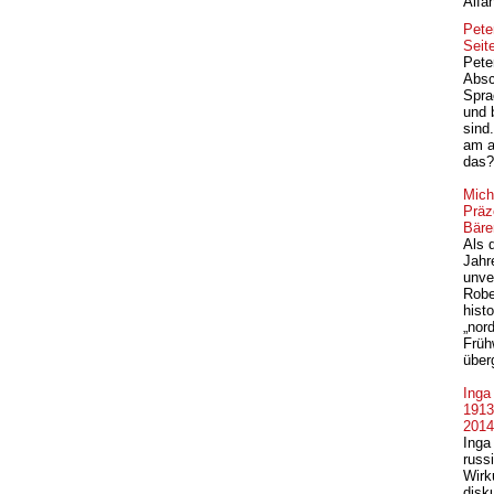
Alfa
Pete
Seit
Pete
Absc
Spra
und 
sind.
am a
das? 
Mich
Präz
Bäre
Als 
Jahr
unve
Robe
hist
„nor
Früh
über
Inga
1913
2014
Inga
russ
Wirk
disk