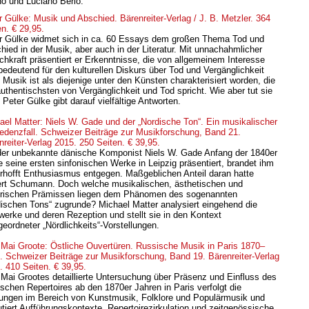
no und Luciano Berio.
r Gülke: Musik und Abschied. Bärenreiter-Verlag / J. B. Metzler. 364
en. € 29,95.
r Gülke widmet sich in ca. 60 Essays dem großen Thema Tod und
hied in der Musik, aber auch in der Literatur. Mit unnachahmlicher
chkraft präsentiert er Erkenntnisse, die von allgemeinem Interesse
bedeutend für den kulturellen Diskurs über Tod und Vergänglichkeit
 Musik ist als diejenige unter den Künsten charakterisiert worden, die
uthentischsten von Vergänglichkeit und Tod spricht. Wie aber tut sie
Peter Gülke gibt darauf vielfältige Antworten.
ael Matter: Niels W. Gade und der „Nordische Ton“. Ein musikalischer
edenzfall. Schweizer Beiträge zur Musikforschung, Band 21.
nreiter-Verlag 2015. 250 Seiten. € 39,95.
der unbekannte dänische Komponist Niels W. Gade Anfang der 1840er
e seine ersten sinfonischen Werke in Leipzig präsentiert, brandet ihm
rhofft Enthusiasmus entgegen. Maßgeblichen Anteil daran hatte
rt Schumann. Doch welche musikalischen, ästhetischen und
orischen Prämissen liegen dem Phänomen des sogenannten
dischen Tons“ zugrunde? Michael Matter analysiert eingehend die
werke und deren Rezeption und stellt sie in den Kontext
geordneter „Nördlichkeits“-Vorstellungen.
 Mai Groote: Östliche Ouvertüren. Russische Musik in Paris 1870–
. Schweizer Beiträge zur Musikforschung, Band 19. Bärenreiter-Verlag
. 410 Seiten. € 39,95.
 Mai Grootes detaillierte Untersuchung über Präsenz und Einfluss des
ischen Repertoires ab den 1870er Jahren in Paris verfolgt die
ungen im Bereich von Kunstmusik, Folklore und Populärmusik und
utiert Aufführungskontexte, Repertoirezirkulation und zeitgenössische