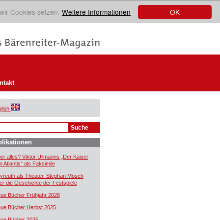
OK
 wir Cookies setzen.
Weitere Informationen
ntakt
lish
likationen
er alles? Viktor Ullmanns „Der Kaiser
n Atlantis“ als Faksimile
yreuth als Theater. Stephan Mösch
er die Geschichte der Festspiele
ue Bücher Frühjahr 2026
ue Bücher Herbst 2025
ue Bücher 2025