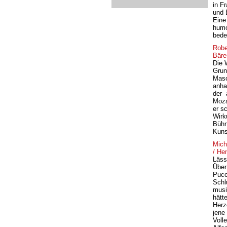
in F
und 
Eine
humo
bede
Robe
Bäre
Die W
Grun
Masc
anha
der 
Moza
er s
Wirk
Bühn
Kuns
Mich
/ He
Läss
Über
Pucc
Schl
musi
hätt
Herz
jene
Voll