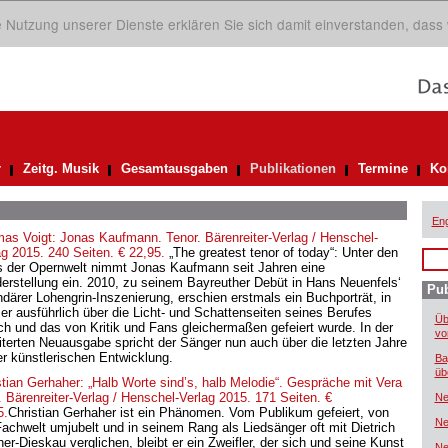
ie Nutzung unserer Dienste erklären Sie sich damit einverstanden, dass
r
Zeitg. Musik
Gesamtausgaben
Publikationen
Termine
Ko
Eng
as Voigt: Jonas Kaufmann. Tenor. Bärenreiter-Verlag / Henschel-
ag 2015. 240 Seiten. € 22,95.
„The greatest tenor of today“: Unter den
s der Opernwelt nimmt Jonas Kaufmann seit Jahren eine
erstellung ein. 2010, zu seinem Bayreuther Debüt in Hans Neuenfels‘
Pub
ndärer Lohengrin-Inszenierung, erschien erstmals ein Buchporträt, in
er ausführlich über die Licht- und Schattenseiten seines Berufes
Üb
ch und das von Kritik und Fans gleichermaßen gefeiert wurde. In der
vo
iterten Neuausgabe spricht der Sänger nun auch über die letzten Jahre
er künstlerischen Entwicklung.
Ba
üb
stian Gerhaher: „Halb Worte sind’s, halb Melodie“. Gespräche mit Vera
. Bärenreiter-Verlag / Henschel-Verlag 2015. 171 Seiten. €
Ne
5.
Christian Gerhaher ist ein Phänomen. Vom Publikum gefeiert, von
Ne
Fachwelt umjubelt und in seinem Rang als Liedsänger oft mit Dietrich
er-Dieskau verglichen, bleibt er ein Zweifler, der sich und seine Kunst
Ne