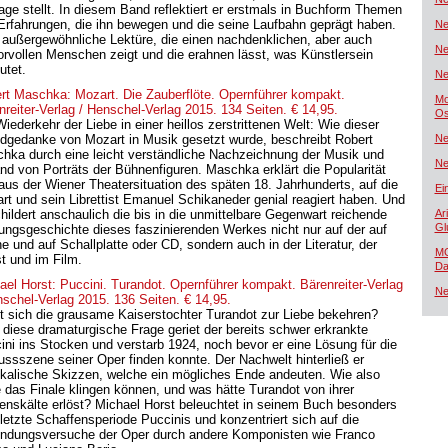
rage stellt. In diesem Band reflektiert er erstmals in Buchform Themen
Erfahrungen, die ihn bewegen und die seine Laufbahn geprägt haben.
Ne
 außergewöhnliche Lektüre, die einen nachdenklichen, aber auch
Ne
rvollen Menschen zeigt und die erahnen lässt, was Künstlersein
utet.
Ne
rt Maschka: Mozart. Die Zauberflöte. Opernführer kompakt.
Mo
nreiter-Verlag / Henschel-Verlag 2015. 134 Seiten. € 14,95.
Os
iederkehr der Liebe in einer heillos zerstrittenen Welt: Wie dieser
dgedanke von Mozart in Musik gesetzt wurde, beschreibt Robert
Ne
hka durch eine leicht verständliche Nachzeichnung der Musik und
Ne
nd von Porträts der Bühnenfiguren. Maschka erklärt die Popularität
aus der Wiener Theatersituation des späten 18. Jahrhunderts, auf die
Ei
rt und sein Librettist Emanuel Schikaneder genial reagiert haben. Und
childert anschaulich die bis in die unmittelbare Gegenwart reichende
Ar
Gl
ungsgeschichte dieses faszinierenden Werkes nicht nur auf der auf
e und auf Schallplatte oder CD, sondern auch in der Literatur, der
MG
t und im Film.
Da
ael Horst: Puccini. Turandot. Opernführer kompakt. Bärenreiter-Verlag
Ne
nschel-Verlag 2015. 136 Seiten. € 14,95.
t sich die grausame Kaiserstochter Turandot zur Liebe bekehren?
 diese dramaturgische Frage geriet der bereits schwer erkrankte
ini ins Stocken und verstarb 1924, noch bevor er eine Lösung für die
ussszene seiner Oper finden konnte. Der Nachwelt hinterließ er
kalische Skizzen, welche ein mögliches Ende andeuten. Wie also
e das Finale klingen können, und was hätte Turandot von ihrer
enskälte erlöst? Michael Horst beleuchtet in seinem Buch besonders
 letzte Schaffensperiode Puccinis und konzentriert sich auf die
endungsversuche der Oper durch andere Komponisten wie Franco