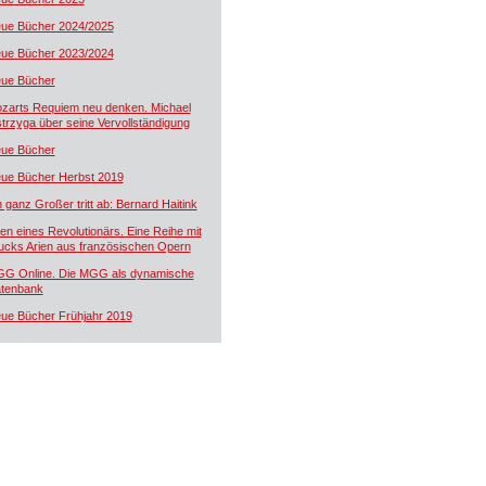
ue Bücher 2024/2025
ue Bücher 2023/2024
ue Bücher
zarts Requiem neu denken. Michael
trzyga über seine Vervollständigung
ue Bücher
ue Bücher Herbst 2019
n ganz Großer tritt ab: Bernard Haitink
ien eines Revolutionärs. Eine Reihe mit
ucks Arien aus französischen Opern
G Online. Die MGG als dynamische
tenbank
ue Bücher Frühjahr 2019