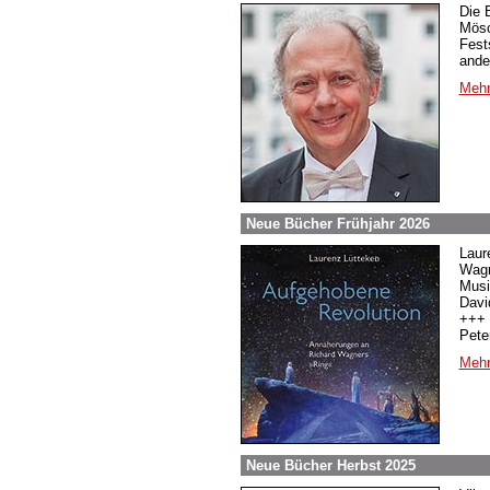
Die 
Mösc
Fest
ande
Mehr
Neue Bücher Frühjahr 2026
Laur
Wagn
Musi
Davi
+++ 
Pete
Mehr
Neue Bücher Herbst 2025