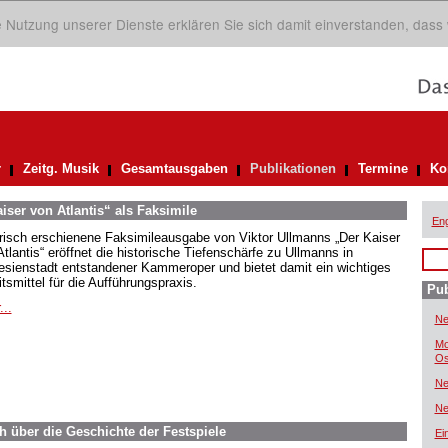
ie Nutzung unserer Dienste erklären Sie sich damit einverstanden, dass
r
Zeitg. Musik
Gesamtausgaben
Publikationen
Termine
Ko
iser von Atlantis“ als Faksimile
Eng
frisch erschienene Faksimileausgabe von Viktor Ullmanns „Der Kaiser
tlantis“ eröffnet die historische Tiefenschärfe zu Ullmanns in
esienstadt entstandener Kammeroper und bietet damit ein wichtiges
tsmittel für die Aufführungspraxis.
Pub
...
Ne
Mo
Os
Ne
Ne
h über die Geschichte der Festspiele
Ei