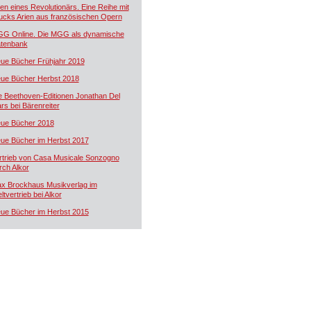
ien eines Revolutionärs. Eine Reihe mit
ucks Arien aus französischen Opern
G Online. Die MGG als dynamische
tenbank
ue Bücher Frühjahr 2019
ue Bücher Herbst 2018
e Beethoven-Editionen Jonathan Del
rs bei Bärenreiter
ue Bücher 2018
ue Bücher im Herbst 2017
rtrieb von Casa Musicale Sonzogno
rch Alkor
x Brockhaus Musikverlag im
ltvertrieb bei Alkor
ue Bücher im Herbst 2015