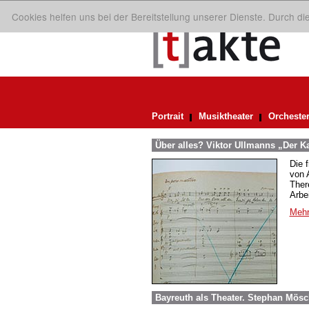
Cookies helfen uns bei der Bereitstellung unserer Dienste. Durch d
Portrait
Musiktheater
Orcheste
Über alles? Viktor Ullmanns „Der Ka
Die 
von A
Ther
Arbei
Mehr
Bayreuth als Theater. Stephan Mösc