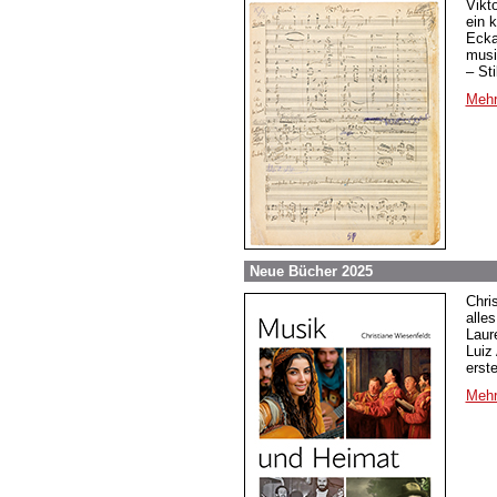
Vikt
ein 
Ecka
musi
– St
Mehr
Neue Bücher 2025
Chri
alle
Laur
Luiz
erst
Mehr