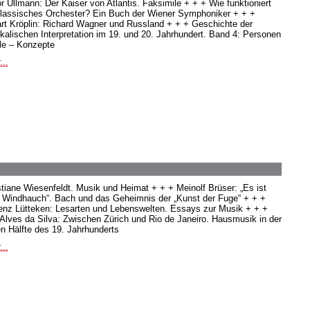
or Ullmann: Der Kaiser von Atlantis. Faksimile + + + Wie funktioniert
klassisches Orchester? Ein Buch der Wiener Symphoniker + + +
rt Kröplin: Richard Wagner und Russland + + + Geschichte der
kalischen Interpretation im 19. und 20. Jahrhundert. Band 4: Personen
ile – Konzepte
...
stiane Wiesenfeldt. Musik und Heimat + + + Meinolf Brüser: „Es ist
s Windhauch“. Bach und das Geheimnis der „Kunst der Fuge“ + + +
enz Lütteken: Lesarten und Lebenswelten. Essays zur Musik + + +
 Alves da Silva: Zwischen Zürich und Rio de Janeiro. Hausmusik in der
en Hälfte des 19. Jahrhunderts
...