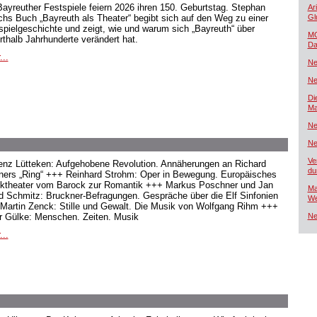
Bayreuther Festspiele feiern 2026 ihren 150. Geburtstag. Stephan
Ar
hs Buch „Bayreuth als Theater“ begibt sich auf den Weg zu einer
Gl
spielgeschichte und zeigt, wie und warum sich „Bayreuth“ über
MG
rthalb Jahrhunderte verändert hat.
Da
...
Ne
Ne
Di
Ma
Ne
Ne
Ve
enz Lütteken: Aufgehobene Revolution. Annäherungen an Richard
du
ers „Ring“ +++ Reinhard Strohm: Oper in Bewegung. Europäisches
ktheater vom Barock zur Romantik +++ Markus Poschner und Jan
Ma
d Schmitz: Bruckner-Befragungen. Gespräche über die Elf Sinfonien
We
Martin Zenck: Stille und Gewalt. Die Musik von Wolfgang Rihm +++
r Gülke: Menschen. Zeiten. Musik
Ne
...