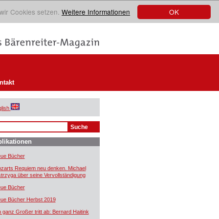
OK
 wir Cookies setzen.
Weitere Informationen
ntakt
lish
likationen
ue Bücher
zarts Requiem neu denken. Michael
trzyga über seine Vervollständigung
ue Bücher
ue Bücher Herbst 2019
n ganz Großer tritt ab: Bernard Haitink