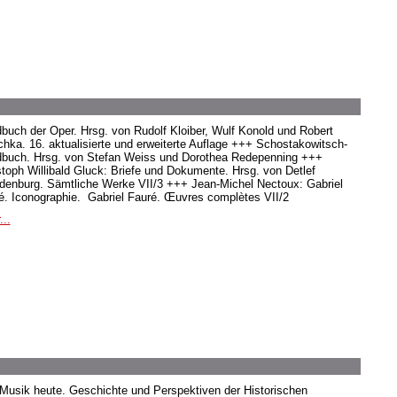
buch der Oper. Hrsg. von Rudolf Kloiber, Wulf Konold und Robert
hka. 16. aktualisierte und erweiterte Auflage +++ Schostakowitsch-
buch. Hrsg. von Stefan Weiss und Dorothea Redepenning +++
stoph Willibald Gluck: Briefe und Dokumente. Hrsg. von Detlef
denburg. Sämtliche Werke VII/3 +++ Jean-Michel Nectoux: Gabriel
é. Iconographie. Gabriel Fauré. Œuvres complètes VII/2
...
 Musik heute. Geschichte und Perspektiven der Historischen