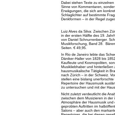
Dabei stehen Texte zu einzelnen 
Sinne von Kommentaren, sondern
Erwägungen, die sich am konkret
Schlaglichter auf bestimmte F
Denkformen – in der Regel zugesp
Luiz Alves da Silva: Zwischen Zü
in der ersten Hälfte des 19. Jah
von Daniel Schnurrenberger. Sch
Musikforschung, Band 28. Bären
Seiten. € 49,95.
In Rio de Janeiro lebte das Schw
Däniker-Haller von 1828 bis 185
Kaufleute und Kosmopoliten, son
Musikliebhaber und hinterließen
hausmusikalische Tätigkeit in Bra
nach Zürich – in der Schweiz. Vo
stellen eine bislang unerforschte
Repertoire der Hausmusik ausländ
zu untersuchen und mit der Hausm
Nicht zuletzt verdeutlicht die An
zwischen dem Musizieren in der
Atmosphäre der Hausmusik und d
geprobten Auftritten im halböffe
Salons – aber auch den markant
Repertoires, die bei diesen gesel