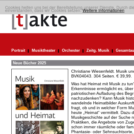
Cookies helfen uns bei der Bereitstellung unserer Dienste. Durch di
einverstanden, dass wir Cookies setzen.
Weitere Informationen
Portrait
Musiktheater
Orchester
Zeitg. Musik
Gesamtau
Neue Bücher 2025
Christiane Wiesenfeldt. Musik un
BVK04043. 304 Seiten. € 39,99.
Was hat Heimat mit Musik zu tu
Erkenntnisse ermöglicht es, über
patriotischen Aufladung des Begr
nachzudenken? Kann Musik histori
wandelnde Heimatbilder Auskunft
fragt, ob und in welcher Form Mus
heute „Heimat“ vermittelt. Dazu 
Musikgeschichte auf der Suche 
Praktiken, die Angebote von Zuge
schon immer räumliche oder fami
Phantasie- oder Sehnsuchtsorte, 