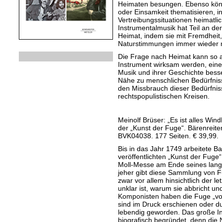
Heimaten besungen. Ebenso könne
oder Einsamkeit thematisieren, in
Vertreibungssituationen heimatli
Instrumentalmusik hat Teil an de
Heimat, indem sie mit Fremdheit
Naturstimmungen immer wieder 
Die Frage nach Heimat kann so al
Instrument wirksam werden, eine
Musik und ihrer Geschichte besse
Nähe zu menschlichen Bedürfnis
den Missbrauch dieser Bedürfniss
rechtspopulistischen Kreisen.
Meinolf Brüser: „Es ist alles Wi
der „Kunst der Fuge“. Bärenreite
BVK04038. 177 Seiten. € 39,99.
Bis in das Jahr 1749 arbeitete 
veröffentlichten „Kunst der Fuge
Moll-Messe am Ende seines lange
jeher gibt diese Sammlung von F
zwar vor allem hinsichtlich der 
unklar ist, warum sie abbricht un
Komponisten haben die Fuge „vol
sind im Druck erschienen oder 
lebendig geworden. Das große In
biografisch begründet, denn die 