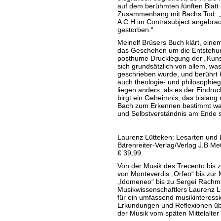
auf dem berühmten fünften Blatt
Zusammenhang mit Bachs Tod: „
A C H im Contrasubject angebrach
gestorben.“
Meinolf Brüsers Buch klärt, einem
das Geschehen um die Entstehu
posthume Drucklegung der „Kunst
sich grundsätzlich von allem, wa
geschrieben wurde, und berührt k
auch theologie- und philosophieg
liegen anders, als es der Eindru
birgt ein Geheimnis, das bislang
Bach zum Erkennen bestimmt war 
und Selbstverständnis am Ende s
Laurenz Lütteken: Lesarten und 
Bärenreiter-Verlag/Verlag J.B Me
€ 39,99.
Von der Musik des Trecento bis 
von Monteverdis „Orfeo“ bis zur 
„Idomeneo“ bis zu Sergei Rachm
Musikwissenschaftlers Laurenz Lü
für ein umfassend musikinteressie
Erkundungen und Reflexionen ü
der Musik vom späten Mittelalter 