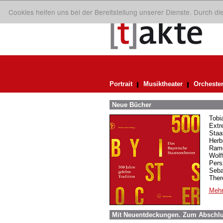
Cookies helfen uns bei der Bereitstellung unserer Dienste. Durch d
Portrait
Musiktheater
Orcheste
Neue Bücher
Tobi
Extr
Staa
Herb
Rame
Wolf
Pers
Seba
Ther
Mehr
Mit Neuentdeckungen. Zum Abschl