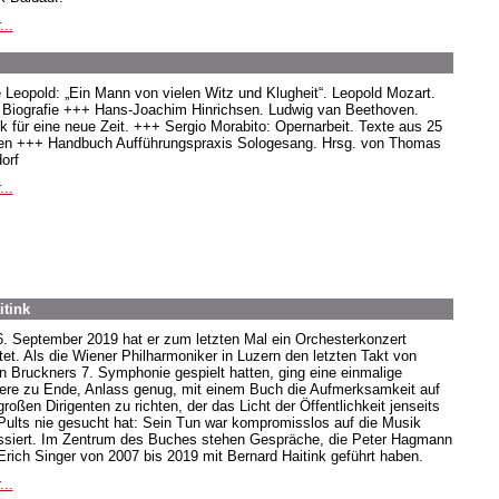
...
e Leopold: „Ein Mann von vielen Witz und Klugheit“. Leopold Mozart.
 Biografie +++ Hans-Joachim Hinrichsen. Ludwig van Beethoven.
k für eine neue Zeit. +++ Sergio Morabito: Opernarbeit. Texte aus 25
en +++ Handbuch Aufführungspraxis Sologesang. Hrsg. von Thomas
orf
...
itink
. September 2019 hat er zum letzten Mal ein Orchesterkonzert
itet. Als die Wiener Philharmoniker in Luzern den letzten Takt von
n Bruckners 7. Symphonie gespielt hatten, ging eine einmalige
iere zu Ende, Anlass genug, mit einem Buch die Aufmerksamkeit auf
roßen Dirigenten zu richten, der das Licht der Öffentlichkeit jenseits
Pults nie gesucht hat: Sein Tun war kompromisslos auf die Musik
ssiert. Im Zentrum des Buches stehen Gespräche, die Peter Hagmann
Erich Singer von 2007 bis 2019 mit Bernard Haitink geführt haben.
...