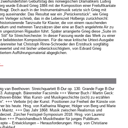
zweihundertsten Geburtstag des norwegischen Dramatikers Ludvig
erg wurde Edvard Grieg 1884 mit der Komposition einer Freiluftkantate
ftragt. Doch auch in der Instrumentalmusik setzte sich Grieg mit
erg auseinander. Das Resultat war ein „Perückenstück“, wie Grieg
em Verleger schrieb, das in die Lebenszeit Holbergs zurückhorcht:
 historisierende Tanzsuite für Klavier, die von einem rauschenden
udium und mehreren Tanzsätzen über eine an Bach angelehnte Air zu
m ungestümen Rigaudon führt. Später arrangierte Grieg diese „Suite im
n Stil“ für Streichorchester. In dieser Fassung wurde das Werk zu einer
er beliebtesten Kompositionen. Für die neue kritische Urtext-Ausgabe
Bärenreiter hat Christoph Rinne-Schroeder den Erstdruck sorgfältig
ewertet und mit bisher unberücksichtigtem, von Edvard Grieg
tiertem Aufführungsmaterial abgeglichen.
...
ig van Beethoven: Streichquartett B-Dur op. 130. Grande Fuge B-Dur
33. Autograph. Bärenreiter Facsimile +++ Werner Buch / Martin Geck:
thoven-Bilder. Was Kunst- und Musikgeschichte (sich) zu erzählen
n“. +++ Verbote (in) der Kunst. Positionen zur Freiheit der Künste von
er bis heute. Hrsg. von Katharina Wagner, Holger von Berg und Marie
e Maintz. +++ Das Jahr 1868. Musik zwischen Realismus und
derzeit. Zürcher Festspiel-Symposium 2018. Hrsg. von Laurenz
eken +++ Praxishandbuch Musiktheater für junges Publikum.
epte – Entwicklungen – Herausforderungen. Hrsg. von Christiane
k-Baldauf.