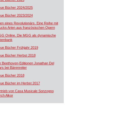
ue Bücher 2024/2025
ue Bücher 2023/2024
ien eines Revolutionärs. Eine Reihe mit
ucks Arien aus französischen Opern
G Online. Die MGG als dynamische
tenbank
ue Bücher Frühjahr 2019
ue Bücher Herbst 2018
e Beethoven-Editionen Jonathan Del
rs bei Bärenreiter
ue Bücher 2018
ue Bücher im Herbst 2017
rtrieb von Casa Musicale Sonzogno
rch Alkor