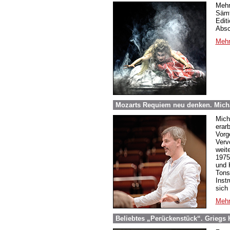
Mehr
Sämt
Edit
Absc
Mehr
Mozarts Requiem neu denken. Micha
Mich
erar
Vorg
Verv
weit
1975
und 
Tons
Inst
sich
Mehr
Beliebtes „Perückenstück“. Griegs 