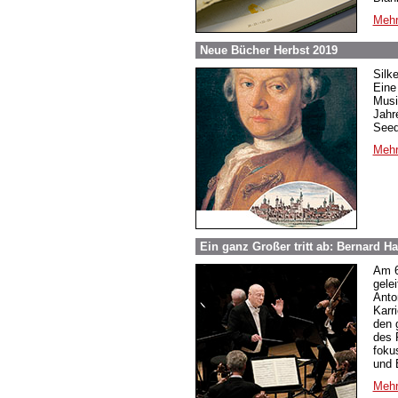
Mehr
Neue Bücher Herbst 2019
Silk
Eine
Musi
Jahr
Seed
Mehr
Ein ganz Großer tritt ab: Bernard Ha
Am 6
gele
Anto
Karr
den g
des 
foku
und 
Mehr