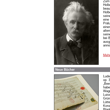
Zum 
Holb
beau
Holb
sein
eine
Präl
eine
alte
sein
bei 
ausg
anno
Mehr
Neue Bücher
Ludw
op. 
„Bee
habe
Wagn
Luis
Grün
Lütt
Konz
Blan