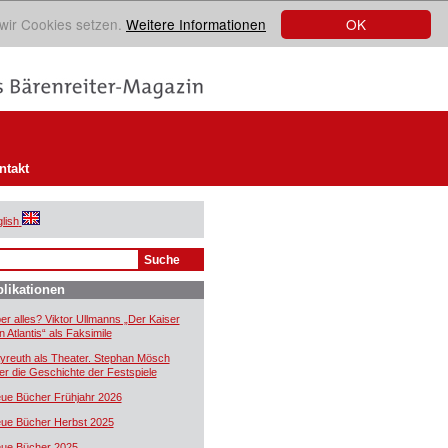
OK
 wir Cookies setzen.
Weitere Informationen
ntakt
lish
likationen
er alles? Viktor Ullmanns „Der Kaiser
n Atlantis“ als Faksimile
yreuth als Theater. Stephan Mösch
er die Geschichte der Festspiele
ue Bücher Frühjahr 2026
ue Bücher Herbst 2025
ue Bücher 2025