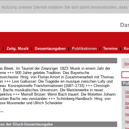
ie Nutzung unserer Dienste erklären Sie sich damit einverstanden, dass
r
Zeitg. Musik
Gesamtausgaben
Publikationen
Termine
Ko
Eng
as Bleek: Im Taumel der Zwanziger. 1923: Musik in einem Jahr der
eme +++ 500 Jahre gelebte Tradition. Das Bayerische
tsorchester. Hrsg. von Florian Amort in Zusammenarbeit mit Thomas
st +++ Lion Gallusser: Die Tragédie en musique zwischen Lully und
Pub
au. Konzeptionelle Transformationen (1687–1733) +++ Christoph
f: Bachs musikalisches Universum. Die Meisterwerke in neuer
Üb
pektive +++ Meinolf Brüser: Wenn Bach trauert. Die Motetten Johann
vo
stian Bachs neu verstanden +++ Schönberg-Handbuch. Hrsg. von
ese Muxeneder und Ullrich Scheideler
Ba
üb
...
Ne
Ne
uss der Gluck-Gesamtausgabe
Ne