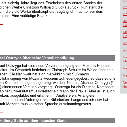
 als siebzig Jahre liegt das Erscheinen des ersten Bandes der
lichen Werke Christoph Willibald Glucks zurück. Nun steht die
Ne
ion, die viele Werke überhaupt erst zugänglich machte, vor dem
Ne
hluss. Eine vorläufige Bilanz.
Ar
...
Gl
MG
Da
Ne
Ne
Di
el Ostrzyga über seine Vervollständigung
Ma
ael Ostrzyga hat eine neue Vervollständigung von Mozarts Requiem
Ne
beitet. Im Gespräch berichtet er Christoph Schulte im Walde über sein
ehen. Die Nachwelt hat sich nie wirklich mit Süßmayrs
Ne
ollständigung von Mozarts Requiem zufriedengegeben, so dass etliche
ere Komplettierungen angefertigt wurden. Nun hat Michael Ostrzyga (*
Ve
) einen neuen Versuch vorgelegt. Ostrzyga ist als Dirigent, Komponist
du
Kölner Universitätsmusikdirektor ein Mann der Praxis. Aber er ist auch
etzer, ausgebildet und erfahren im Analysieren, Arrangieren,
rumentieren und Anfertigen von Stilarbeiten. Lange und intensiv hat er
 mit Mozarts musikalischer Sprache auseinandergesetzt.
...
Holberg-Suite auf dem neuesten Stand