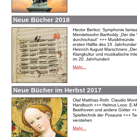
Neue Bücher 2018
Hector Berlioz: Symphonie fantas
Mendelssohn Bartholdy „Der die 
durchschaut“ +++ Musikfreunde. T
ersten Hälfte des 19. Jahrhunder
Heinrich August Marschners „Der
Klangkultur und musikalische Inter
im 20. Jahrhundert
Mehr...
Neue Bücher im Herbst 2017
Olaf Matthias Roth: Claudio Mont
Handbuch +++ Helmut Loos: E-Mus
Beethoven und andere Götter +++
Spieltechnik der Posaune +++ Te
verstehen
Mehr...