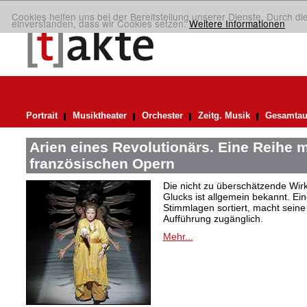
Cookies helfen uns bei der Bereitstellung unserer Dienste. Durch di
einverstanden, dass wir Cookies setzen.
Weitere Informationen
Portrait
Musiktheater
Orchester
Zeitg. Musik
Gesamtau
Arien eines Revolutionärs. Eine Reihe m
französischen Opern
Die nicht zu überschätzende Wirk
Glucks ist allgemein bekannt. Ein
Stimmlagen sortiert, macht seine A
Aufführung zugänglich.
Mehr...