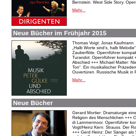
Bernstein. West Side Story. Ope
Mehr...
Neue Bücher im Frühjahr 2015
Thomas Voigt: Jonas Kaufmann. T
„Halb Worte sind’s, halb Melodie
Zauberflöte. Opernführer kompakt
Turandot. Opernführer kompakt 
Abschied +++ Michael Matter: Ni
Ton“. Ein musikalischer Präzeden
Ouvertüren. Russische Musik in
Mehr...
Neue Bücher
Gerard Mortier: Dramaturgie eine
Religion des Menschlichen +++ Ol
di Lammermoor. Opernführer ko
Vogt/Heinz Kern: Strauss. Der R
+++ Gerd Heinz: Der Sänger als S