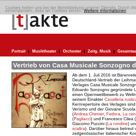
Cookies helfen uns bei der Bereitstellung unserer Dienste. Durch di
einverstanden, dass wir Cookies setzen.
Weitere Informationen
Portrait
Musiktheater
Orchester
Zeitg. Musik
Gesamtau
Vertrieb von Casa Musicale Sonzogno d
Ab dem 1. Juli 2016 ist Bärenreite
Deutschland-Vertrieb der Leihma
Verlages Casa Musicale Sonzogn
Edoardo Sonzogno gegründete U
einen Opernwettbewerb zu Weltr
seinem Einakter
Cavalleria rusti
Kernrepertoire des Verlages sin
Verismo und der Giovane Scuola 
(
Andrea Chenier
,
Fedora
,
La cen
(
Pagliacci
) und Francesco Cilea (
Giacomo Puccini (
La rondine
) un
scaltra
). Darüber hinaus betreut
zeitgenössischer italienischer K