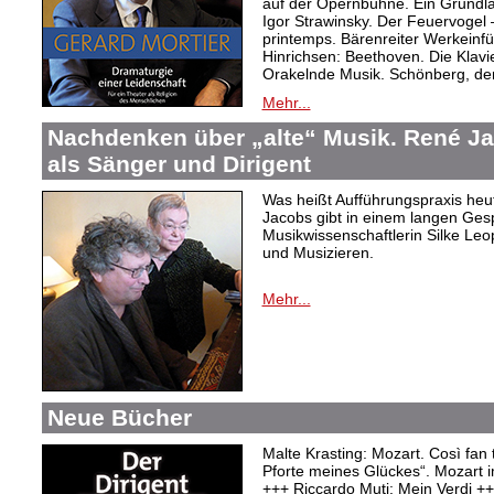
auf der Opernbühne. Ein Grundl
Igor Strawinsky. Der Feuervogel
printemps. Bärenreiter Werkein
Hinrichsen: Beethoven. Die Klav
Orakelnde Musik. Schönberg, der
Mehr...
Nachdenken über „alte“ Musik. René J
als Sänger und Dirigent
Was heißt Aufführungspraxis heu
Jacobs gibt in einem langen Ges
Musikwissenschaftlerin Silke Le
und Musizieren.
Mehr...
Neue Bücher
Malte Krasting: Mozart. Così fan 
Pforte meines Glückes“. Mozart 
+++ Riccardo Muti: Mein Verdi +