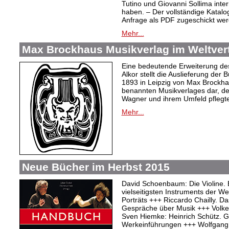
Tutino und Giovanni Sollima int
haben. – Der vollständige Katalo
Anfrage als PDF zugeschickt wer
Mehr...
Max Brockhaus Musikverlag im Weltvertr
Eine bedeutende Erweiterung de
Alkor stellt die Auslieferung de
1893 in Leipzig von Max Brockh
benannten Musikverlages dar, de
Wagner und ihrem Umfeld pflegte
Mehr...
Neue Bücher im Herbst 2015
David Schoenbaum: Die Violine. 
vielseitigsten Instruments der W
Porträts +++ Riccardo Chailly. Das
Gespräche über Musik +++ Volker 
Sven Hiemke: Heinrich Schütz. Ge
Werkeinführungen +++ Wolfgang 