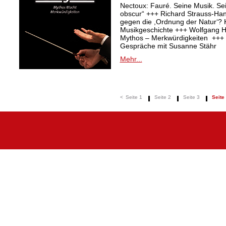
Nectoux: Fauré. Seine Musik. Se
obscur“ +++ Richard Strauss-Ha
gegen die ,Ordnung der Natur‘? K
Musikgeschichte +++ Wolfgang Ha
Mythos – Merkwürdigkeiten +++ 
Gespräche mit Susanne Stähr
Mehr...
<
Seite 1
Seite 2
Seite 3
Seite