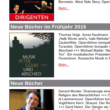
Bernstein. West Side Story. Ope
Mehr...
Neue Bücher im Frühjahr 2015
Thomas Voigt: Jonas Kaufmann. T
„Halb Worte sind’s, halb Melodie
Zauberflöte. Opernführer kompakt
Turandot. Opernführer kompakt 
Abschied +++ Michael Matter: Ni
Ton“. Ein musikalischer Präzeden
Ouvertüren. Russische Musik in
Mehr...
Neue Bücher
Gerard Mortier: Dramaturgie eine
Religion des Menschlichen +++ Ol
di Lammermoor. Opernführer ko
Vogt/Heinz Kern: Strauss. Der R
+++ Gerd Heinz: Der Sänger als S