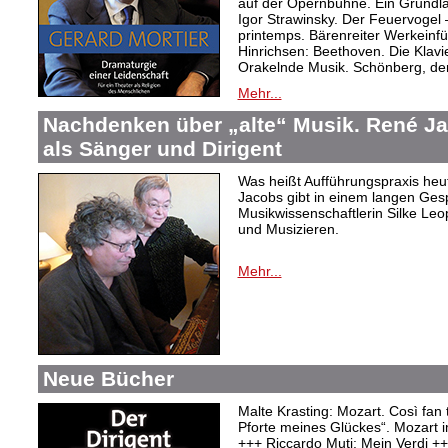
auf der Opernbühne. Ein Grundl
Igor Strawinsky. Der Feuervogel
printemps. Bärenreiter Werkein
Hinrichsen: Beethoven. Die Klav
Orakelnde Musik. Schönberg, der
Mehr...
Nachdenken über „alte“ Musik. René J
als Sänger und Dirigent
Was heißt Aufführungspraxis heu
Jacobs gibt in einem langen Ges
Musikwissenschaftlerin Silke Le
und Musizieren.
Mehr...
Neue Bücher
Malte Krasting: Mozart. Così fan 
Pforte meines Glückes“. Mozart 
+++ Riccardo Muti: Mein Verdi +