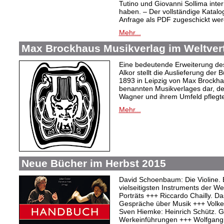
Tutino und Giovanni Sollima int
haben. – Der vollständige Katalo
Anfrage als PDF zugeschickt wer
Mehr...
Max Brockhaus Musikverlag im Weltvertr
Eine bedeutende Erweiterung de
Alkor stellt die Auslieferung de
1893 in Leipzig von Max Brockh
benannten Musikverlages dar, de
Wagner und ihrem Umfeld pflegte
Mehr...
Neue Bücher im Herbst 2015
David Schoenbaum: Die Violine. 
vielseitigsten Instruments der W
Porträts +++ Riccardo Chailly. Das
Gespräche über Musik +++ Volker 
Sven Hiemke: Heinrich Schütz. Ge
Werkeinführungen +++ Wolfgang 