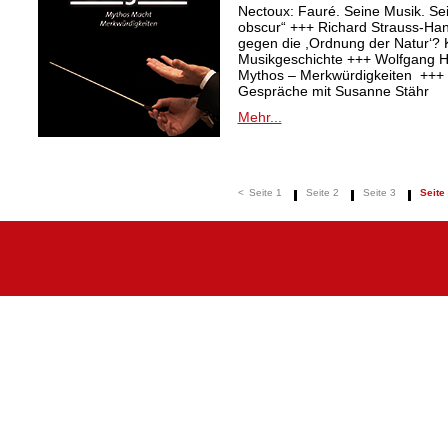
Nectoux: Fauré. Seine Musik. Se
obscur“ +++ Richard Strauss-Ha
gegen die ,Ordnung der Natur‘? K
Musikgeschichte +++ Wolfgang Ha
Mythos – Merkwürdigkeiten +++ 
Gespräche mit Susanne Stähr
Mehr...
<
Seite 1
Seite 2
Seite 3
Seite