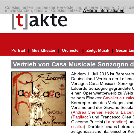
Cookies helfen uns bei der Bereitstellung unserer Dienste. Durch di
einverstanden, dass wir Cookies setzen.
Weitere Informationen
Portrait
Musiktheater
Orchester
Zeitg. Musik
Gesamtau
Vertrieb von Casa Musicale Sonzogno d
Ab dem 1. Juli 2016 ist Bärenreite
Deutschland-Vertrieb der Leihma
Verlages Casa Musicale Sonzogn
Edoardo Sonzogno gegründete U
einen Opernwettbewerb zu Weltr
seinem Einakter
Cavalleria rusti
Kernrepertoire des Verlages sin
Verismo und der Giovane Scuola 
(
Andrea Chenier
,
Fedora
,
La cen
(
Pagliacci
) und Francesco Cilea (
Giacomo Puccini (
La rondine
) un
scaltra
). Darüber hinaus betreut
zeitgenössischer italienischer K