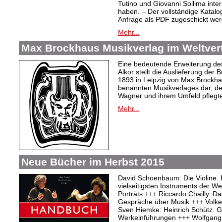
Tutino und Giovanni Sollima int
haben. – Der vollständige Katalo
Anfrage als PDF zugeschickt wer
Mehr...
Max Brockhaus Musikverlag im Weltvertr
Eine bedeutende Erweiterung de
Alkor stellt die Auslieferung de
1893 in Leipzig von Max Brockh
benannten Musikverlages dar, de
Wagner und ihrem Umfeld pflegte
Mehr...
Neue Bücher im Herbst 2015
David Schoenbaum: Die Violine. 
vielseitigsten Instruments der W
Porträts +++ Riccardo Chailly. Das
Gespräche über Musik +++ Volker 
Sven Hiemke: Heinrich Schütz. Ge
Werkeinführungen +++ Wolfgang 