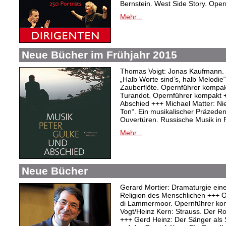
Bernstein. West Side Story. Ope
Mehr...
Neue Bücher im Frühjahr 2015
Thomas Voigt: Jonas Kaufmann. T
„Halb Worte sind’s, halb Melodie
Zauberflöte. Opernführer kompakt
Turandot. Opernführer kompakt 
Abschied +++ Michael Matter: Ni
Ton“. Ein musikalischer Präzeden
Ouvertüren. Russische Musik in
Mehr...
Neue Bücher
Gerard Mortier: Dramaturgie eine
Religion des Menschlichen +++ Ol
di Lammermoor. Opernführer ko
Vogt/Heinz Kern: Strauss. Der R
+++ Gerd Heinz: Der Sänger als S