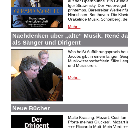
auf der Opernbühne. Ein Grundl
Igor Strawinsky. Der Feuervogel
printemps. Bärenreiter Werkein
Hinrichsen: Beethoven. Die Klav
Orakelnde Musik. Schönberg, der
Mehr...
Nachdenken über „alte“ Musik. René J
als Sänger und Dirigent
Was heißt Aufführungspraxis heu
Jacobs gibt in einem langen Ges
Musikwissenschaftlerin Silke Le
und Musizieren.
Mehr...
Neue Bücher
Malte Krasting: Mozart. Così fan 
Pforte meines Glückes“. Mozart 
+++ Riccardo Muti: Mein Verdi +