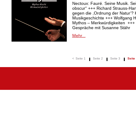
Nectoux: Fauré. Seine Musik. Se
obscur“ +++ Richard Strauss-Ha
gegen die ,Ordnung der Natur‘? K
Musikgeschichte +++ Wolfgang Ha
Mythos – Merkwürdigkeiten +++ 
Gespräche mit Susanne Stähr
Mehr...
<
Seite 1
Seite 2
Seite 3
Seite