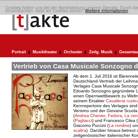
Cookies helfen uns bei der Bereitstellung unserer Dienste. Durch di
einverstanden, dass wir Cookies setzen.
Weitere Informationen
Portrait
Musiktheater
Orchester
Zeitg. Musik
Gesamtau
Vertrieb von Casa Musicale Sonzogno d
Ab dem 1. Juli 2016 ist Bärenreite
Deutschland-Vertrieb der Leihma
Verlages Casa Musicale Sonzogn
Edoardo Sonzogno gegründete U
einen Opernwettbewerb zu Weltr
seinem Einakter
Cavalleria rusti
Kernrepertoire des Verlages sin
Verismo und der Giovane Scuola 
(
Andrea Chenier
,
Fedora
,
La cen
(
Pagliacci
) und Francesco Cilea (
Giacomo Puccini (
La rondine
) un
scaltra
). Darüber hinaus betreut
zeitgenössischer italienischer K