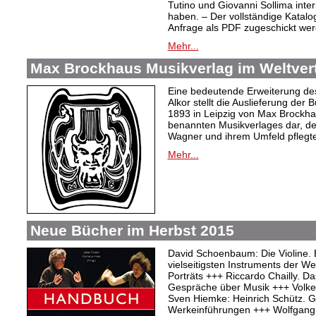
Tutino und Giovanni Sollima int
haben. – Der vollständige Katalo
Anfrage als PDF zugeschickt wer
Mehr...
Max Brockhaus Musikverlag im Weltvertr
Eine bedeutende Erweiterung de
Alkor stellt die Auslieferung de
1893 in Leipzig von Max Brockh
benannten Musikverlages dar, de
Wagner und ihrem Umfeld pflegte
Mehr...
Neue Bücher im Herbst 2015
David Schoenbaum: Die Violine. 
vielseitigsten Instruments der W
Porträts +++ Riccardo Chailly. Das
Gespräche über Musik +++ Volker 
Sven Hiemke: Heinrich Schütz. Ge
Werkeinführungen +++ Wolfgang 