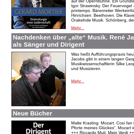
auf der Opernbühne. Ein Grundl
Igor Strawinsky. Der Feuervogel
printemps. Bärenreiter Werkein
Hinrichsen: Beethoven. Die Klav
Orakelnde Musik. Schönberg, der
Mehr...
Nachdenken über „alte“ Musik. René J
als Sänger und Dirigent
Was heißt Aufführungspraxis heu
Jacobs gibt in einem langen Ges
Musikwissenschaftlerin Silke Le
und Musizieren.
Mehr...
Neue Bücher
Malte Krasting: Mozart. Così fan 
Pforte meines Glückes“. Mozart 
+++ Riccardo Muti: Mein Verdi +