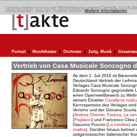
Cookies helfen uns bei der Bereitstellung unserer Dienste. Durch di
einverstanden, dass wir Cookies setzen.
Weitere Informationen
Portrait
Musiktheater
Orchester
Zeitg. Musik
Gesamtau
Vertrieb von Casa Musicale Sonzogno d
Ab dem 1. Juli 2016 ist Bärenreite
Deutschland-Vertrieb der Leihma
Verlages Casa Musicale Sonzogn
Edoardo Sonzogno gegründete U
einen Opernwettbewerb zu Weltr
seinem Einakter
Cavalleria rusti
Kernrepertoire des Verlages sin
Verismo und der Giovane Scuola 
(
Andrea Chenier
,
Fedora
,
La cen
(
Pagliacci
) und Francesco Cilea (
Giacomo Puccini (
La rondine
) un
scaltra
). Darüber hinaus betreut
zeitgenössischer italienischer K