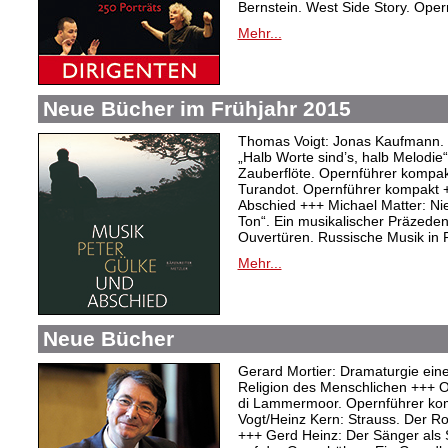
Bernstein. West Side Story. Ope
Mehr...
Neue Bücher im Frühjahr 2015
Thomas Voigt: Jonas Kaufmann. T
„Halb Worte sind’s, halb Melodie
Zauberflöte. Opernführer kompakt
Turandot. Opernführer kompakt 
Abschied +++ Michael Matter: Ni
Ton“. Ein musikalischer Präzeden
Ouvertüren. Russische Musik in
Mehr...
Neue Bücher
Gerard Mortier: Dramaturgie eine
Religion des Menschlichen +++ Ol
di Lammermoor. Opernführer ko
Vogt/Heinz Kern: Strauss. Der R
+++ Gerd Heinz: Der Sänger als S