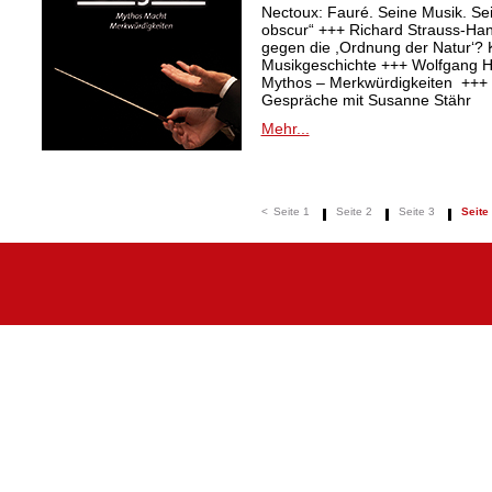
Nectoux: Fauré. Seine Musik. Se
obscur“ +++ Richard Strauss-Ha
gegen die ,Ordnung der Natur‘? K
Musikgeschichte +++ Wolfgang Ha
Mythos – Merkwürdigkeiten +++ 
Gespräche mit Susanne Stähr
Mehr...
<
Seite 1
Seite 2
Seite 3
Seite