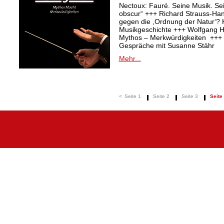
Nectoux: Fauré. Seine Musik. Se
obscur“ +++ Richard Strauss-Ha
gegen die ,Ordnung der Natur‘? K
Musikgeschichte +++ Wolfgang Ha
Mythos – Merkwürdigkeiten +++ 
Gespräche mit Susanne Stähr
Mehr...
<
Seite 1
Seite 2
Seite 3
Seite