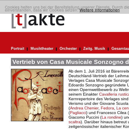
Cookies helfen uns bei der Bereitstellung unserer Dienste. Durch di
einverstanden, dass wir Cookies setzen.
Weitere Informationen
Portrait
Musiktheater
Orchester
Zeitg. Musik
Gesamtau
Vertrieb von Casa Musicale Sonzogno d
Ab dem 1. Juli 2016 ist Bärenreite
Deutschland-Vertrieb der Leihma
Verlages Casa Musicale Sonzogn
Edoardo Sonzogno gegründete U
einen Opernwettbewerb zu Weltr
seinem Einakter
Cavalleria rusti
Kernrepertoire des Verlages sin
Verismo und der Giovane Scuola 
(
Andrea Chenier
,
Fedora
,
La cen
(
Pagliacci
) und Francesco Cilea (
Giacomo Puccini (
La rondine
) un
scaltra
). Darüber hinaus betreut
zeitgenössischer italienischer K