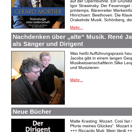
auf der Opernbühne. Ein Grundl
Igor Strawinsky. Der Feuervogel
printemps. Bärenreiter Werkein
Hinrichsen: Beethoven. Die Klav
Orakelnde Musik. Schönberg, der
Mehr...
Nachdenken über „alte“ Musik. René J
als Sänger und Dirigent
Was heißt Aufführungspraxis heu
Jacobs gibt in einem langen Ges
Musikwissenschaftlerin Silke Le
und Musizieren.
Mehr...
Neue Bücher
Malte Krasting: Mozart. Così fan 
Pforte meines Glückes“. Mozart 
+++ Riccardo Muti: Mein Verdi +