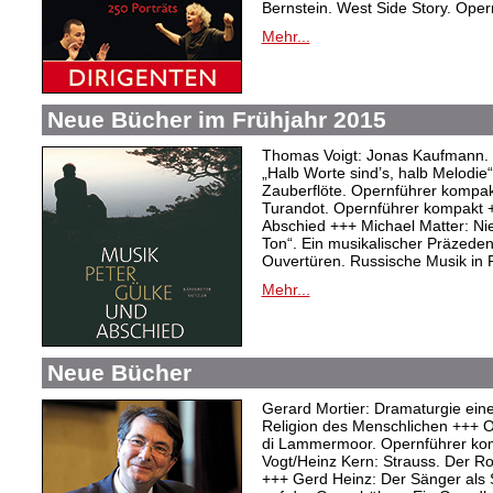
Bernstein. West Side Story. Ope
Mehr...
Neue Bücher im Frühjahr 2015
Thomas Voigt: Jonas Kaufmann. T
„Halb Worte sind’s, halb Melodie
Zauberflöte. Opernführer kompakt
Turandot. Opernführer kompakt 
Abschied +++ Michael Matter: Ni
Ton“. Ein musikalischer Präzeden
Ouvertüren. Russische Musik in
Mehr...
Neue Bücher
Gerard Mortier: Dramaturgie eine
Religion des Menschlichen +++ Ol
di Lammermoor. Opernführer ko
Vogt/Heinz Kern: Strauss. Der R
+++ Gerd Heinz: Der Sänger als S