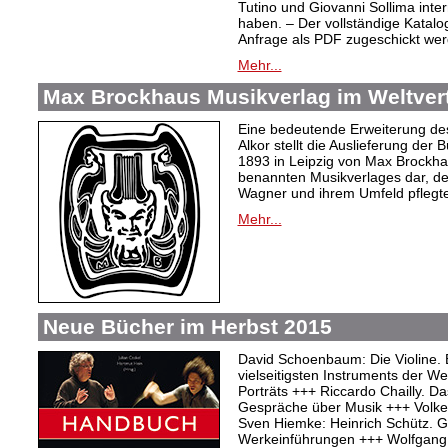
Tutino und Giovanni Sollima int
haben. – Der vollständige Katalo
Anfrage als PDF zugeschickt wer
Mehr...
Max Brockhaus Musikverlag im Weltvertr
Eine bedeutende Erweiterung de
Alkor stellt die Auslieferung de
1893 in Leipzig von Max Brockh
benannten Musikverlages dar, de
Wagner und ihrem Umfeld pflegte
Mehr...
Neue Bücher im Herbst 2015
David Schoenbaum: Die Violine. 
vielseitigsten Instruments der W
Porträts +++ Riccardo Chailly. Das
Gespräche über Musik +++ Volker 
Sven Hiemke: Heinrich Schütz. Ge
Werkeinführungen +++ Wolfgang 