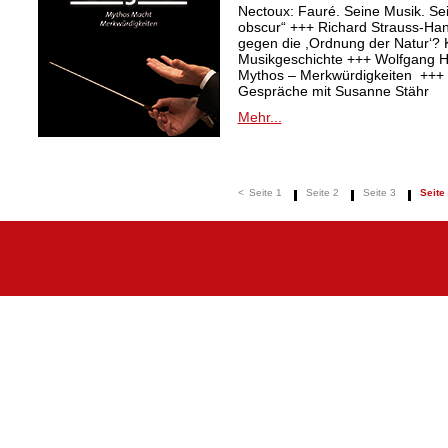
Nectoux: Fauré. Seine Musik. Se
obscur“ +++ Richard Strauss-Ha
gegen die ,Ordnung der Natur‘? K
Musikgeschichte +++ Wolfgang Ha
Mythos – Merkwürdigkeiten +++ 
Gespräche mit Susanne Stähr
Mehr...
<
Seite 1
Seite 2
Seite 3
Seite