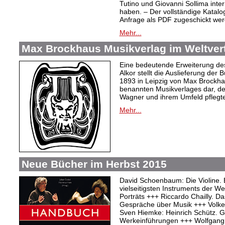
Tutino und Giovanni Sollima int
haben. – Der vollständige Katalo
Anfrage als PDF zugeschickt wer
Mehr...
Max Brockhaus Musikverlag im Weltvertr
Eine bedeutende Erweiterung de
Alkor stellt die Auslieferung de
1893 in Leipzig von Max Brockh
benannten Musikverlages dar, de
Wagner und ihrem Umfeld pflegte
Mehr...
Neue Bücher im Herbst 2015
David Schoenbaum: Die Violine. 
vielseitigsten Instruments der W
Porträts +++ Riccardo Chailly. Das
Gespräche über Musik +++ Volker 
Sven Hiemke: Heinrich Schütz. Ge
Werkeinführungen +++ Wolfgang 