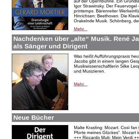
auf der Opernbühne. Ein Grundl
Igor Strawinsky. Der Feuervogel
printemps. Bärenreiter Werkein
Hinrichsen: Beethoven. Die Klav
Orakelnde Musik. Schönberg, der
Mehr...
Nachdenken über „alte“ Musik. René J
als Sänger und Dirigent
Was heißt Aufführungspraxis heu
Jacobs gibt in einem langen Ges
Musikwissenschaftlerin Silke Le
und Musizieren.
Mehr...
Neue Bücher
Malte Krasting: Mozart. Così fan 
Pforte meines Glückes“. Mozart 
+++ Riccardo Muti: Mein Verdi +