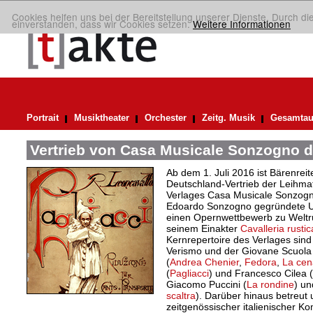
Cookies helfen uns bei der Bereitstellung unserer Dienste. Durch di
einverstanden, dass wir Cookies setzen.
Weitere Informationen
Portrait
Musiktheater
Orchester
Zeitg. Musik
Gesamtau
Vertrieb von Casa Musicale Sonzogno d
Ab dem 1. Juli 2016 ist Bärenreite
Deutschland-Vertrieb der Leihma
Verlages Casa Musicale Sonzogn
Edoardo Sonzogno gegründete U
einen Opernwettbewerb zu Weltr
seinem Einakter
Cavalleria rusti
Kernrepertoire des Verlages sin
Verismo und der Giovane Scuola 
(
Andrea Chenier
,
Fedora
,
La cen
(
Pagliacci
) und Francesco Cilea (
Giacomo Puccini (
La rondine
) un
scaltra
). Darüber hinaus betreut
zeitgenössischer italienischer K