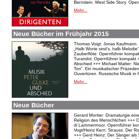
Bernstein. West Side Story. Ope
Mehr...
Neue Bücher im Frühjahr 2015
Thomas Voigt: Jonas Kaufmann. T
„Halb Worte sind’s, halb Melodie
Zauberflöte. Opernführer kompakt
Turandot. Opernführer kompakt 
Abschied +++ Michael Matter: Ni
Ton“. Ein musikalischer Präzeden
Ouvertüren. Russische Musik in
Mehr...
Neue Bücher
Gerard Mortier: Dramaturgie eine
Religion des Menschlichen +++ Ol
di Lammermoor. Opernführer ko
Vogt/Heinz Kern: Strauss. Der R
+++ Gerd Heinz: Der Sänger als S