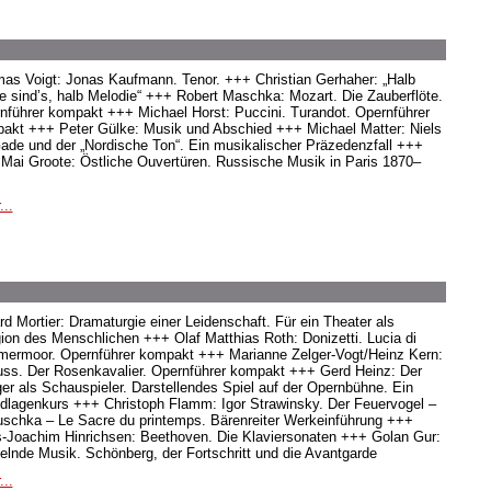
as Voigt: Jonas Kaufmann. Tenor. +++ Christian Gerhaher: „Halb
e sind’s, halb Melodie“ +++ Robert Maschka: Mozart. Die Zauberflöte.
nführer kompakt +++ Michael Horst: Puccini. Turandot. Opernführer
akt +++ Peter Gülke: Musik und Abschied +++ Michael Matter: Niels
ade und der „Nordische Ton“. Ein musikalischer Präzedenzfall +++
 Mai Groote: Östliche Ouvertüren. Russische Musik in Paris 1870–
...
rd Mortier: Dramaturgie einer Leidenschaft. Für ein Theater als
gion des Menschlichen +++ Olaf Matthias Roth: Donizetti. Lucia di
ermoor. Opernführer kompakt +++ Marianne Zelger-Vogt/Heinz Kern:
uss. Der Rosenkavalier. Opernführer kompakt +++ Gerd Heinz: Der
er als Schauspieler. Darstellendes Spiel auf der Opernbühne. Ein
dlagenkurs +++ Christoph Flamm: Igor Strawinsky. Der Feuervogel –
uschka – Le Sacre du printemps. Bärenreiter Werkeinführung +++
-Joachim Hinrichsen: Beethoven. Die Klaviersonaten +++ Golan Gur:
elnde Musik. Schönberg, der Fortschritt und die Avantgarde
...