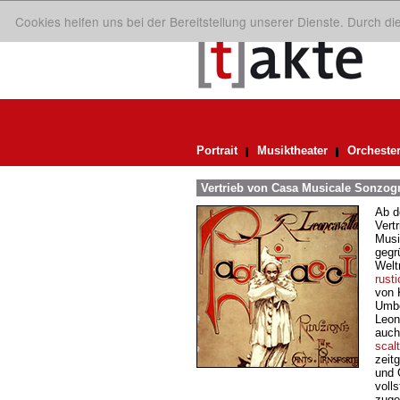
Cookies helfen uns bei der Bereitstellung unserer Dienste. Durch d
Portrait
Musiktheater
Orcheste
Vertrieb von Casa Musicale Sonzog
Ab d
Vert
Musi
gegr
Welt
rust
von 
Umbe
Leon
auch
scalt
zeit
und 
voll
zuge