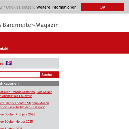
OK
 wir Cookies setzen.
Weitere Informationen
ntakt
lish
likationen
er alles? Viktor Ullmanns „Der Kaiser
n Atlantis“ als Faksimile
yreuth als Theater. Stephan Mösch
er die Geschichte der Festspiele
ue Bücher Frühjahr 2026
ue Bücher Herbst 2025
ue Bücher 2025