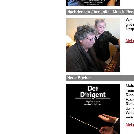
Nachdenken über „alte“ Musik. René
Was 
gibt
Leop
Mehr
Neue Bücher
Malt
mein
Ricc
Faur
Rich
der 
Wolf
+++ 
Mehr