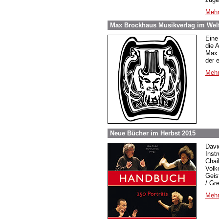
Mehr
Max Brockhaus Musikverlag im Weltv
Eine
die 
Max 
der 
Mehr
Neue Bücher im Herbst 2015
Davi
Inst
Chai
Volk
Geis
/ Gr
Mehr