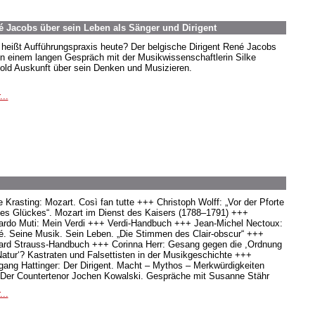
 Jacobs über sein Leben als Sänger und Dirigent
heißt Aufführungspraxis heute? Der belgische Dirigent René Jacobs
 in einem langen Gespräch mit der Musikwissenschaftlerin Silke
old Auskunft über sein Denken und Musizieren.
...
e Krasting: Mozart. Così fan tutte +++ Christoph Wolff: „Vor der Pforte
es Glückes“. Mozart im Dienst des Kaisers (1788–1791) +++
ardo Muti: Mein Verdi +++ Verdi-Handbuch +++ Jean-Michel Nectoux:
é. Seine Musik. Sein Leben. „Die Stimmen des Clair-obscur“ +++
ard Strauss-Handbuch +++ Corinna Herr: Gesang gegen die ,Ordnung
Natur‘? Kastraten und Falsettisten in der Musikgeschichte +++
gang Hattinger: Der Dirigent. Macht – Mythos – Merkwürdigkeiten
Der Countertenor Jochen Kowalski. Gespräche mit Susanne Stähr
...