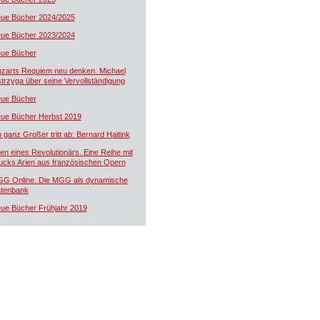
ue Bücher 2024/2025
ue Bücher 2023/2024
ue Bücher
zarts Requiem neu denken. Michael
trzyga über seine Vervollständigung
ue Bücher
ue Bücher Herbst 2019
n ganz Großer tritt ab: Bernard Haitink
ien eines Revolutionärs. Eine Reihe mit
ucks Arien aus französischen Opern
G Online. Die MGG als dynamische
tenbank
ue Bücher Frühjahr 2019