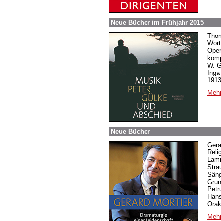
Neue Bücher im Frühjahr 2015
Thom
Wort
Oper
komp
W. G
Inga
1913
Mehr
Neue Bücher
Gera
Reli
Lamm
Stra
Säng
Grun
Petr
Hans
Orak
Mehr