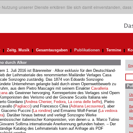
ie Nutzung unserer Dienste erklären Sie sich damit einverstanden, dass
r
Zeitg. Musik
Gesamtausgaben
Publikationen
Termine
Ko
no durch Alkor
Eng
em 1. Juli 2016 ist Bärenreiter · Alkor exklusiv für den Deutschland-
rieb der Leihmateriale des renommierten Mailänder Verlages Casa
cale Sonzogno zuständig. Das 1874 von Edoardo Sonzogno
ündete Unternehmen gelangte bald durch einen Opernwettbewerb zu
Pub
ruhm, aus dem Pietro Mascagni mit seinem Einakter
Cavalleria
icana
als Gewinner hervorging. Kernrepertoire des Verlages sind Opern
Üb
Komponisten des Verismo und der Giovane Scuola Italiana wie
vo
rto Giordano (
Andrea Chenier
,
Fedora
,
La cena delle beffe
), Pietro
cavallo (
Pagliacci
) und Francesco Cilea (
Adriana Lecouvreur
), aber
Ba
 Giacomo Puccini (
La rondine
) und Ermanno Wolf-Ferrari (
La vedova
üb
ra
). Darüber hinaus betreut und verlegt Sonzogno Werke
Ne
genössischer italienischer Komponisten, von denen u. a. Marco Tutino
Giovanni Sollima internationale Anerkennung gefunden haben. – Der
Ne
ständige Katalog des Leihmaterials kann auf Anfrage als PDF
schickt werden.
Ne