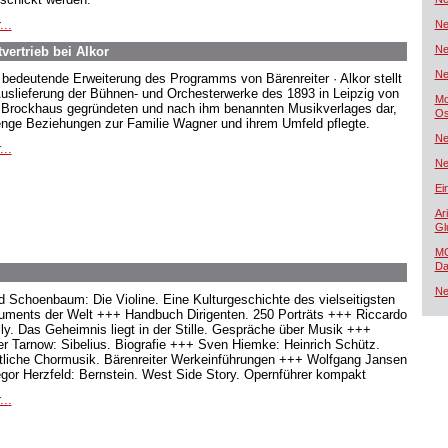
...
Ne
Ne
ertrieb bei Alkor
Ne
 bedeutende Erweiterung des Programms von Bärenreiter · Alkor stellt
Auslieferung der Bühnen- und Orchesterwerke des 1893 in Leipzig von
Mo
Brockhaus gegründeten und nach ihm benannten Musikverlages dar,
Os
enge Beziehungen zur Familie Wagner und ihrem Umfeld pflegte.
Ne
...
Ne
Ei
Ar
Gl
MG
Da
Ne
d Schoenbaum: Die Violine. Eine Kulturgeschichte des vielseitigsten
ruments der Welt +++ Handbuch Dirigenten. 250 Porträts +++ Riccardo
lly. Das Geheimnis liegt in der Stille. Gespräche über Musik +++
er Tarnow: Sibelius. Biografie +++ Sven Hiemke: Heinrich Schütz.
tliche Chormusik. Bärenreiter Werkeinführungen +++ Wolfgang Jansen
egor Herzfeld: Bernstein. West Side Story. Opernführer kompakt
...