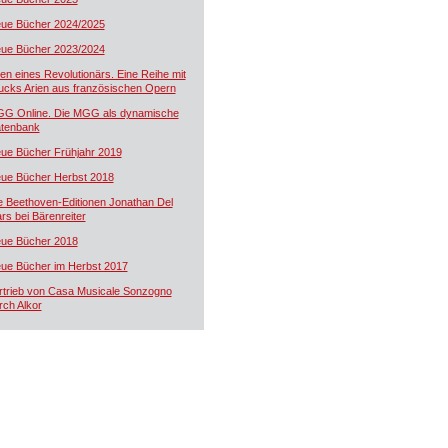
ue Bücher 2024/2025
ue Bücher 2023/2024
ien eines Revolutionärs. Eine Reihe mit
ucks Arien aus französischen Opern
G Online. Die MGG als dynamische
tenbank
ue Bücher Frühjahr 2019
ue Bücher Herbst 2018
e Beethoven-Editionen Jonathan Del
rs bei Bärenreiter
ue Bücher 2018
ue Bücher im Herbst 2017
rtrieb von Casa Musicale Sonzogno
rch Alkor