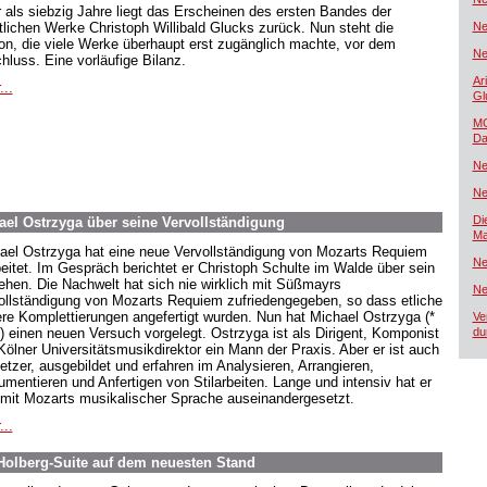
 als siebzig Jahre liegt das Erscheinen des ersten Bandes der
lichen Werke Christoph Willibald Glucks zurück. Nun steht die
Ne
ion, die viele Werke überhaupt erst zugänglich machte, vor dem
Ne
hluss. Eine vorläufige Bilanz.
Ar
...
Gl
MG
Da
Ne
Ne
Di
el Ostrzyga über seine Vervollständigung
Ma
ael Ostrzyga hat eine neue Vervollständigung von Mozarts Requiem
Ne
beitet. Im Gespräch berichtet er Christoph Schulte im Walde über sein
ehen. Die Nachwelt hat sich nie wirklich mit Süßmayrs
Ne
ollständigung von Mozarts Requiem zufriedengegeben, so dass etliche
ere Komplettierungen angefertigt wurden. Nun hat Michael Ostrzyga (*
Ve
) einen neuen Versuch vorgelegt. Ostrzyga ist als Dirigent, Komponist
du
Kölner Universitätsmusikdirektor ein Mann der Praxis. Aber er ist auch
etzer, ausgebildet und erfahren im Analysieren, Arrangieren,
rumentieren und Anfertigen von Stilarbeiten. Lange und intensiv hat er
 mit Mozarts musikalischer Sprache auseinandergesetzt.
...
Holberg-Suite auf dem neuesten Stand