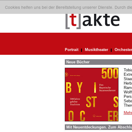
Cookies helfen uns bei der Bereitstellung unserer Dienste. Durch d
Portrait
Musiktheater
Orcheste
Neue Bücher
Tobi
Extr
Staa
Herb
Rame
Wolf
Pers
Seba
Ther
Mehr
Mit Neuentdeckungen. Zum Abschl