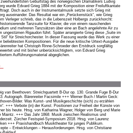
zweihundertsten Geburtstag des norwegischen Dramatikers Ludvig
erg wurde Edvard Grieg 1884 mit der Komposition einer Freiluftkantate
ftragt. Doch auch in der Instrumentalmusik setzte sich Grieg mit
erg auseinander. Das Resultat war ein „Perückenstück“, wie Grieg
em Verleger schrieb, das in die Lebenszeit Holbergs zurückhorcht:
 historisierende Tanzsuite für Klavier, die von einem rauschenden
udium und mehreren Tanzsätzen über eine an Bach angelehnte Air zu
m ungestümen Rigaudon führt. Später arrangierte Grieg diese „Suite im
n Stil“ für Streichorchester. In dieser Fassung wurde das Werk zu einer
er beliebtesten Kompositionen. Für die neue kritische Urtext-Ausgabe
Bärenreiter hat Christoph Rinne-Schroeder den Erstdruck sorgfältig
ewertet und mit bisher unberücksichtigtem, von Edvard Grieg
tiertem Aufführungsmaterial abgeglichen.
...
ig van Beethoven: Streichquartett B-Dur op. 130. Grande Fuge B-Dur
33. Autograph. Bärenreiter Facsimile +++ Werner Buch / Martin Geck:
thoven-Bilder. Was Kunst- und Musikgeschichte (sich) zu erzählen
n“. +++ Verbote (in) der Kunst. Positionen zur Freiheit der Künste von
er bis heute. Hrsg. von Katharina Wagner, Holger von Berg und Marie
e Maintz. +++ Das Jahr 1868. Musik zwischen Realismus und
derzeit. Zürcher Festspiel-Symposium 2018. Hrsg. von Laurenz
eken +++ Praxishandbuch Musiktheater für junges Publikum.
epte – Entwicklungen – Herausforderungen. Hrsg. von Christiane
k-Baldauf.