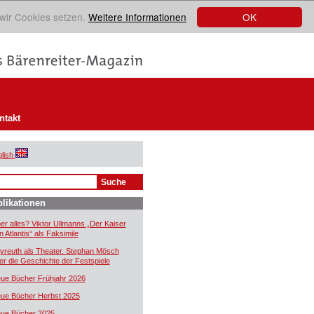
OK
 wir Cookies setzen.
Weitere Informationen
ntakt
lish
likationen
er alles? Viktor Ullmanns „Der Kaiser
n Atlantis“ als Faksimile
yreuth als Theater. Stephan Mösch
er die Geschichte der Festspiele
ue Bücher Frühjahr 2026
ue Bücher Herbst 2025
ue Bücher 2025