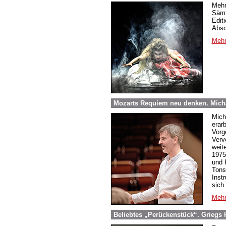
Mehr
Sämt
Edit
Absc
Mehr
Mozarts Requiem neu denken. Micha
Mich
erar
Vorg
Verv
weit
1975
und 
Tons
Inst
sich
Mehr
Beliebtes „Perückenstück“. Griegs 