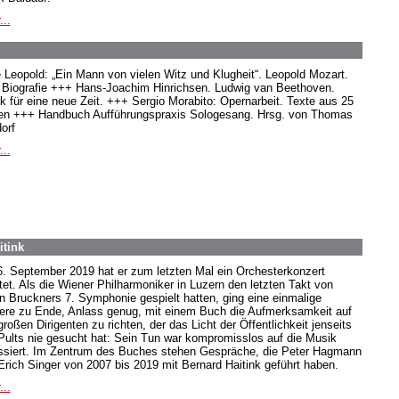
...
e Leopold: „Ein Mann von vielen Witz und Klugheit“. Leopold Mozart.
 Biografie +++ Hans-Joachim Hinrichsen. Ludwig van Beethoven.
k für eine neue Zeit. +++ Sergio Morabito: Opernarbeit. Texte aus 25
en +++ Handbuch Aufführungspraxis Sologesang. Hrsg. von Thomas
orf
...
itink
. September 2019 hat er zum letzten Mal ein Orchesterkonzert
itet. Als die Wiener Philharmoniker in Luzern den letzten Takt von
n Bruckners 7. Symphonie gespielt hatten, ging eine einmalige
iere zu Ende, Anlass genug, mit einem Buch die Aufmerksamkeit auf
roßen Dirigenten zu richten, der das Licht der Öffentlichkeit jenseits
Pults nie gesucht hat: Sein Tun war kompromisslos auf die Musik
ssiert. Im Zentrum des Buches stehen Gespräche, die Peter Hagmann
Erich Singer von 2007 bis 2019 mit Bernard Haitink geführt haben.
...