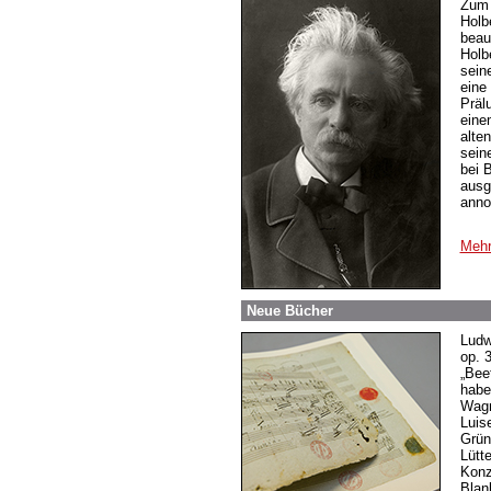
Zum 
Holb
beau
Holb
sein
eine
Präl
eine
alte
sein
bei 
ausg
anno
Mehr
Neue Bücher
Ludw
op. 
„Bee
habe
Wagn
Luis
Grün
Lütt
Konz
Blan