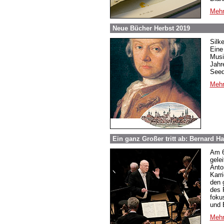
Mehr
Neue Bücher Herbst 2019
Silk
Eine
Musi
Jahr
Seed
Mehr
Ein ganz Großer tritt ab: Bernard Ha
Am 6
gele
Anto
Karr
den g
des 
foku
und 
Mehr