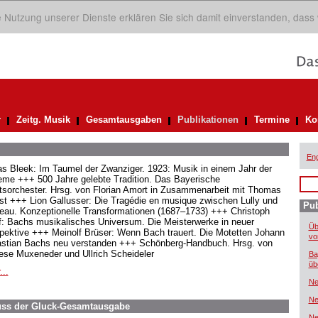
ie Nutzung unserer Dienste erklären Sie sich damit einverstanden, dass
r
Zeitg. Musik
Gesamtausgaben
Publikationen
Termine
Ko
Eng
as Bleek: Im Taumel der Zwanziger. 1923: Musik in einem Jahr der
eme +++ 500 Jahre gelebte Tradition. Das Bayerische
tsorchester. Hrsg. von Florian Amort in Zusammenarbeit mit Thomas
st +++ Lion Gallusser: Die Tragédie en musique zwischen Lully und
Pub
au. Konzeptionelle Transformationen (1687–1733) +++ Christoph
f: Bachs musikalisches Universum. Die Meisterwerke in neuer
Üb
pektive +++ Meinolf Brüser: Wenn Bach trauert. Die Motetten Johann
vo
stian Bachs neu verstanden +++ Schönberg-Handbuch. Hrsg. von
ese Muxeneder und Ullrich Scheideler
Ba
üb
...
Ne
Ne
uss der Gluck-Gesamtausgabe
Ne