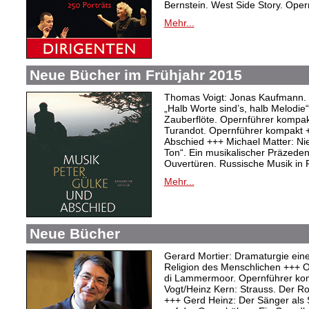
Bernstein. West Side Story. Ope
Mehr...
Neue Bücher im Frühjahr 2015
Thomas Voigt: Jonas Kaufmann. T
„Halb Worte sind’s, halb Melodie
Zauberflöte. Opernführer kompakt
Turandot. Opernführer kompakt 
Abschied +++ Michael Matter: Ni
Ton“. Ein musikalischer Präzeden
Ouvertüren. Russische Musik in
Mehr...
Neue Bücher
Gerard Mortier: Dramaturgie eine
Religion des Menschlichen +++ Ol
di Lammermoor. Opernführer ko
Vogt/Heinz Kern: Strauss. Der R
+++ Gerd Heinz: Der Sänger als S