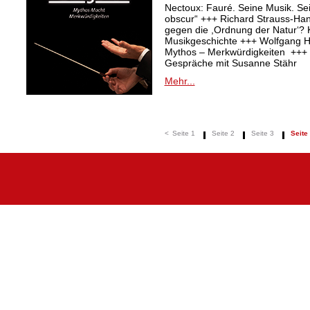
Nectoux: Fauré. Seine Musik. Se
obscur“ +++ Richard Strauss-Ha
gegen die ,Ordnung der Natur‘? K
Musikgeschichte +++ Wolfgang Ha
Mythos – Merkwürdigkeiten +++ 
Gespräche mit Susanne Stähr
Mehr...
<
Seite 1
Seite 2
Seite 3
Seite