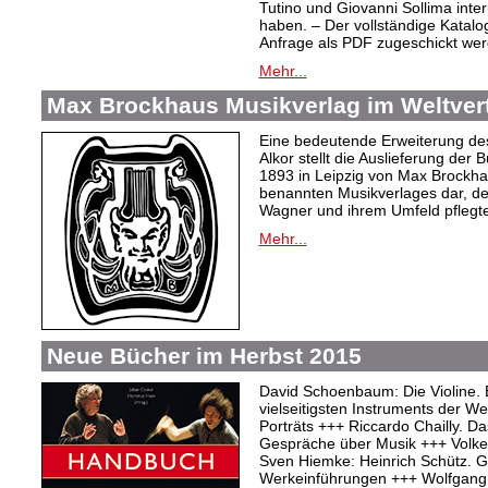
Tutino und Giovanni Sollima int
haben. – Der vollständige Katalo
Anfrage als PDF zugeschickt wer
Mehr...
Max Brockhaus Musikverlag im Weltvertr
Eine bedeutende Erweiterung de
Alkor stellt die Auslieferung de
1893 in Leipzig von Max Brockh
benannten Musikverlages dar, de
Wagner und ihrem Umfeld pflegte
Mehr...
Neue Bücher im Herbst 2015
David Schoenbaum: Die Violine. 
vielseitigsten Instruments der W
Porträts +++ Riccardo Chailly. Das
Gespräche über Musik +++ Volker 
Sven Hiemke: Heinrich Schütz. Ge
Werkeinführungen +++ Wolfgang 