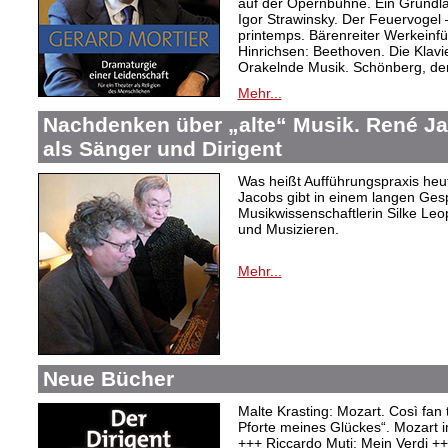
auf der Opernbühne. Ein Grundl
Igor Strawinsky. Der Feuervogel
printemps. Bärenreiter Werkein
Hinrichsen: Beethoven. Die Klav
Orakelnde Musik. Schönberg, der
Mehr...
Nachdenken über „alte“ Musik. René J
als Sänger und Dirigent
Was heißt Aufführungspraxis heu
Jacobs gibt in einem langen Ges
Musikwissenschaftlerin Silke Le
und Musizieren.
Mehr...
Neue Bücher
Malte Krasting: Mozart. Così fan 
Pforte meines Glückes“. Mozart 
+++ Riccardo Muti: Mein Verdi +