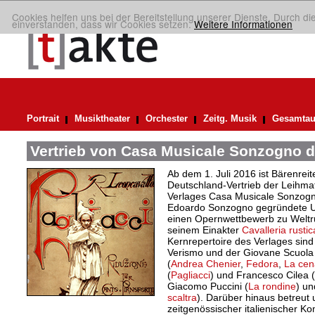
Cookies helfen uns bei der Bereitstellung unserer Dienste. Durch di
einverstanden, dass wir Cookies setzen.
Weitere Informationen
Portrait
Musiktheater
Orchester
Zeitg. Musik
Gesamtau
Vertrieb von Casa Musicale Sonzogno d
Ab dem 1. Juli 2016 ist Bärenreite
Deutschland-Vertrieb der Leihma
Verlages Casa Musicale Sonzogn
Edoardo Sonzogno gegründete U
einen Opernwettbewerb zu Weltr
seinem Einakter
Cavalleria rusti
Kernrepertoire des Verlages sin
Verismo und der Giovane Scuola 
(
Andrea Chenier
,
Fedora
,
La cen
(
Pagliacci
) und Francesco Cilea (
Giacomo Puccini (
La rondine
) un
scaltra
). Darüber hinaus betreut
zeitgenössischer italienischer K