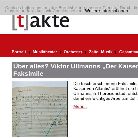
Cookies helfen uns bei der Bereitstellung unserer Dienste. Durch di
einverstanden, dass wir Cookies setzen.
Weitere Informationen
Portrait
Musiktheater
Orchester
Zeitg. Musik
Gesamtau
Über alles? Viktor Ullmanns „Der Kaiser
Faksimile
Die frisch erschienene Faksimil
Kaiser von Atlantis“ eröffnet die 
Ullmanns in Theresienstadt ent
damit ein wichtiges Arbeitsmittel 
Mehr...