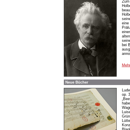
Zum 
Holb
beau
Holb
sein
eine
Präl
eine
alte
sein
bei 
ausg
anno
Mehr
Neue Bücher
Ludw
op. 
„Bee
habe
Wagn
Luis
Grün
Lütt
Konz
Blan