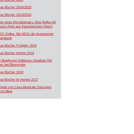
ue Bücher 2024/2025
ue Bücher 2023/2024
ien eines Revolutionärs. Eine Reihe mit
ucks Arien aus französischen Opern
G Online. Die MGG als dynamische
tenbank
ue Bücher Frühjahr 2019
ue Bücher Herbst 2018
e Beethoven-Editionen Jonathan Del
rs bei Bärenreiter
ue Bücher 2018
ue Bücher im Herbst 2017
rtrieb von Casa Musicale Sonzogno
rch Alkor