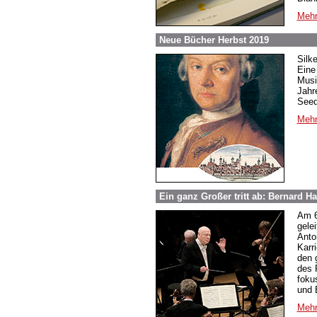
Mehr
Neue Bücher Herbst 2019
Silk
Eine
Musi
Jahr
Seed
Mehr
Ein ganz Großer tritt ab: Bernard Ha
Am 6
gele
Anto
Karr
den g
des 
foku
und 
Mehr