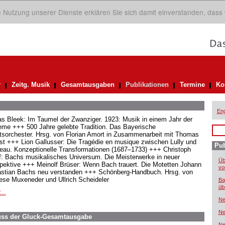
ie Nutzung unserer Dienste erklären Sie sich damit einverstanden, dass
r
Zeitg. Musik
Gesamtausgaben
Publikationen
Termine
Ko
Eng
as Bleek: Im Taumel der Zwanziger. 1923: Musik in einem Jahr der
eme +++ 500 Jahre gelebte Tradition. Das Bayerische
tsorchester. Hrsg. von Florian Amort in Zusammenarbeit mit Thomas
st +++ Lion Gallusser: Die Tragédie en musique zwischen Lully und
Pub
au. Konzeptionelle Transformationen (1687–1733) +++ Christoph
f: Bachs musikalisches Universum. Die Meisterwerke in neuer
Üb
pektive +++ Meinolf Brüser: Wenn Bach trauert. Die Motetten Johann
vo
stian Bachs neu verstanden +++ Schönberg-Handbuch. Hrsg. von
ese Muxeneder und Ullrich Scheideler
Ba
üb
...
Ne
Ne
uss der Gluck-Gesamtausgabe
Ne