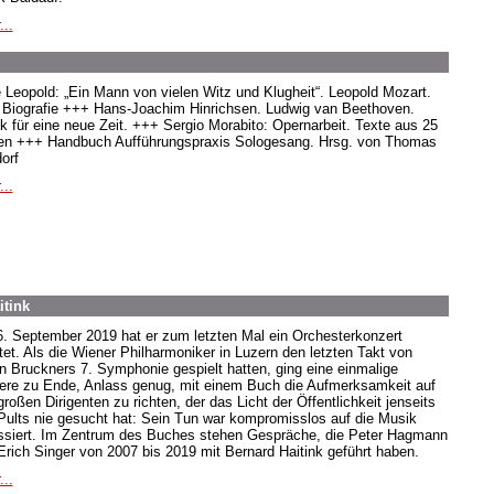
...
e Leopold: „Ein Mann von vielen Witz und Klugheit“. Leopold Mozart.
 Biografie +++ Hans-Joachim Hinrichsen. Ludwig van Beethoven.
k für eine neue Zeit. +++ Sergio Morabito: Opernarbeit. Texte aus 25
en +++ Handbuch Aufführungspraxis Sologesang. Hrsg. von Thomas
orf
...
itink
. September 2019 hat er zum letzten Mal ein Orchesterkonzert
itet. Als die Wiener Philharmoniker in Luzern den letzten Takt von
n Bruckners 7. Symphonie gespielt hatten, ging eine einmalige
iere zu Ende, Anlass genug, mit einem Buch die Aufmerksamkeit auf
roßen Dirigenten zu richten, der das Licht der Öffentlichkeit jenseits
Pults nie gesucht hat: Sein Tun war kompromisslos auf die Musik
ssiert. Im Zentrum des Buches stehen Gespräche, die Peter Hagmann
Erich Singer von 2007 bis 2019 mit Bernard Haitink geführt haben.
...