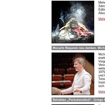
Mehr
Sämt
Edit
Absc
Mehr
Mozarts Requiem neu denken. Micha
Mich
erar
Vorg
Verv
weit
1975
und 
Tons
Inst
sich
Mehr
Beliebtes „Perückenstück“. Griegs 