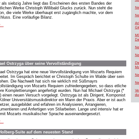
 als siebzig Jahre liegt das Erscheinen des ersten Bandes der
lichen Werke Christoph Willibald Glucks zurück. Nun steht die
Ne
ion, die viele Werke überhaupt erst zugänglich machte, vor dem
Ne
hluss. Eine vorläufige Bilanz.
Ar
...
Gl
MG
Da
Ne
Ne
Di
el Ostrzyga über seine Vervollständigung
Ma
ael Ostrzyga hat eine neue Vervollständigung von Mozarts Requiem
Ne
beitet. Im Gespräch berichtet er Christoph Schulte im Walde über sein
ehen. Die Nachwelt hat sich nie wirklich mit Süßmayrs
Ne
ollständigung von Mozarts Requiem zufriedengegeben, so dass etliche
ere Komplettierungen angefertigt wurden. Nun hat Michael Ostrzyga (*
Ve
) einen neuen Versuch vorgelegt. Ostrzyga ist als Dirigent, Komponist
du
Kölner Universitätsmusikdirektor ein Mann der Praxis. Aber er ist auch
etzer, ausgebildet und erfahren im Analysieren, Arrangieren,
rumentieren und Anfertigen von Stilarbeiten. Lange und intensiv hat er
 mit Mozarts musikalischer Sprache auseinandergesetzt.
...
Holberg-Suite auf dem neuesten Stand