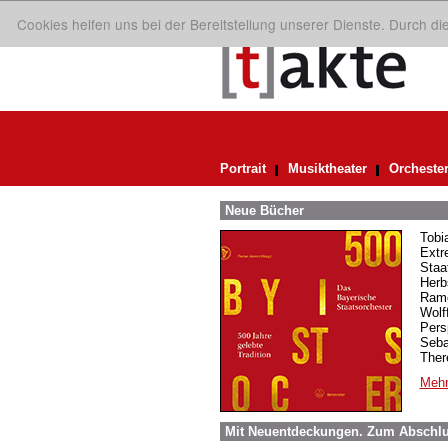
Cookies helfen uns bei der Bereitstellung unserer Dienste. Durch d
Portrait
Musiktheater
Orcheste
Neue Bücher
Tobi
Extr
Staa
Herb
Rame
Wolf
Pers
Seba
Ther
Mehr
Mit Neuentdeckungen. Zum Abschl