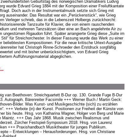
zweihundertsten Geburtstag des norwegischen Dramatikers Ludvig
erg wurde Edvard Grieg 1884 mit der Komposition einer Freiluftkantate
ftragt. Doch auch in der Instrumentalmusik setzte sich Grieg mit
erg auseinander. Das Resultat war ein „Perückenstück“, wie Grieg
em Verleger schrieb, das in die Lebenszeit Holbergs zurückhorcht:
 historisierende Tanzsuite für Klavier, die von einem rauschenden
udium und mehreren Tanzsätzen über eine an Bach angelehnte Air zu
m ungestümen Rigaudon führt. Später arrangierte Grieg diese „Suite im
n Stil“ für Streichorchester. In dieser Fassung wurde das Werk zu einer
er beliebtesten Kompositionen. Für die neue kritische Urtext-Ausgabe
Bärenreiter hat Christoph Rinne-Schroeder den Erstdruck sorgfältig
ewertet und mit bisher unberücksichtigtem, von Edvard Grieg
tiertem Aufführungsmaterial abgeglichen.
...
ig van Beethoven: Streichquartett B-Dur op. 130. Grande Fuge B-Dur
33. Autograph. Bärenreiter Facsimile +++ Werner Buch / Martin Geck:
thoven-Bilder. Was Kunst- und Musikgeschichte (sich) zu erzählen
n“. +++ Verbote (in) der Kunst. Positionen zur Freiheit der Künste von
er bis heute. Hrsg. von Katharina Wagner, Holger von Berg und Marie
e Maintz. +++ Das Jahr 1868. Musik zwischen Realismus und
derzeit. Zürcher Festspiel-Symposium 2018. Hrsg. von Laurenz
eken +++ Praxishandbuch Musiktheater für junges Publikum.
epte – Entwicklungen – Herausforderungen. Hrsg. von Christiane
k-Baldauf.