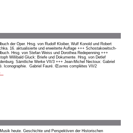
buch der Oper. Hrsg. von Rudolf Kloiber, Wulf Konold und Robert
hka. 16. aktualisierte und erweiterte Auflage +++ Schostakowitsch-
buch. Hrsg. von Stefan Weiss und Dorothea Redepenning +++
stoph Willibald Gluck: Briefe und Dokumente. Hrsg. von Detlef
denburg. Sämtliche Werke VII/3 +++ Jean-Michel Nectoux: Gabriel
é. Iconographie. Gabriel Fauré. Œuvres complètes VII/2
...
 Musik heute. Geschichte und Perspektiven der Historischen