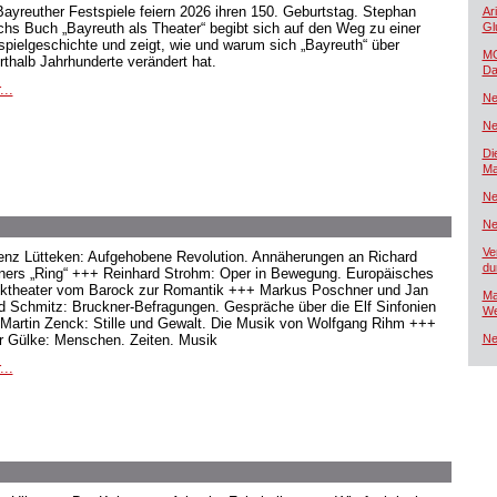
Bayreuther Festspiele feiern 2026 ihren 150. Geburtstag. Stephan
Ar
hs Buch „Bayreuth als Theater“ begibt sich auf den Weg zu einer
Gl
spielgeschichte und zeigt, wie und warum sich „Bayreuth“ über
MG
rthalb Jahrhunderte verändert hat.
Da
...
Ne
Ne
Di
Ma
Ne
Ne
Ve
enz Lütteken: Aufgehobene Revolution. Annäherungen an Richard
du
ers „Ring“ +++ Reinhard Strohm: Oper in Bewegung. Europäisches
ktheater vom Barock zur Romantik +++ Markus Poschner und Jan
Ma
d Schmitz: Bruckner-Befragungen. Gespräche über die Elf Sinfonien
We
Martin Zenck: Stille und Gewalt. Die Musik von Wolfgang Rihm +++
r Gülke: Menschen. Zeiten. Musik
Ne
...