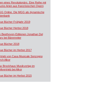
ien eines Revolutionärs. Eine Reihe mit
ucks Arien aus französischen Opern
G Online. Die MGG als dynamische
tenbank
ue Bücher Frühjahr 2019
ue Bücher Herbst 2018
e Beethoven-Editionen Jonathan Del
rs bei Bärenreiter
ue Bücher 2018
ue Bücher im Herbst 2017
rtrieb von Casa Musicale Sonzogno
rch Alkor
x Brockhaus Musikverlag im
ltvertrieb bei Alkor
ue Bücher im Herbst 2015