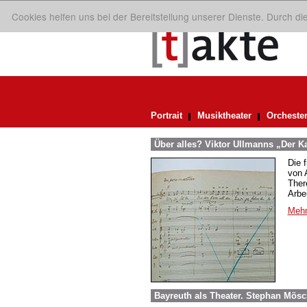
Cookies helfen uns bei der Bereitstellung unserer Dienste. Durch d
Portrait
Musiktheater
Orcheste
Über alles? Viktor Ullmanns „Der Ka
Die 
von A
Ther
Arbei
Mehr
Bayreuth als Theater. Stephan Mösc