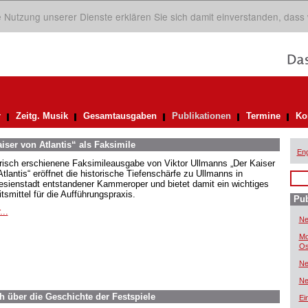
ie Nutzung unserer Dienste erklären Sie sich damit einverstanden, dass
r
Zeitg. Musik
Gesamtausgaben
Publikationen
Termine
Ko
iser von Atlantis“ als Faksimile
Eng
frisch erschienene Faksimileausgabe von Viktor Ullmanns „Der Kaiser
tlantis“ eröffnet die historische Tiefenschärfe zu Ullmanns in
esienstadt entstandener Kammeroper und bietet damit ein wichtiges
tsmittel für die Aufführungspraxis.
Pub
...
Ne
Mo
Os
Ne
Ne
h über die Geschichte der Festspiele
Ei