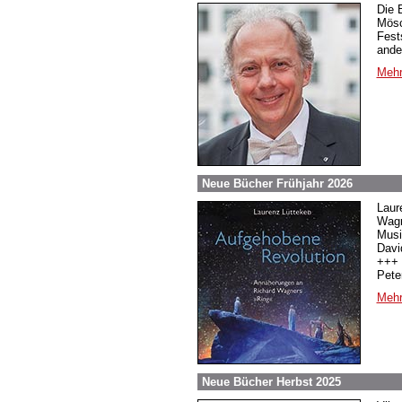
Die 
Mösc
Fest
ande
Mehr
Neue Bücher Frühjahr 2026
Laur
Wagn
Musi
Davi
+++ 
Pete
Mehr
Neue Bücher Herbst 2025