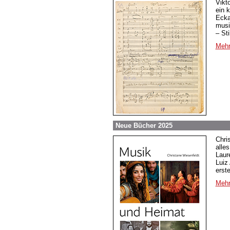
Vikt
ein 
Ecka
musi
– St
Mehr
Neue Bücher 2025
Chri
alle
Laur
Luiz
erst
Mehr