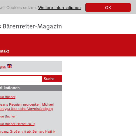
OK
 wir Cookies setzen.
Weitere Informationen
ntakt
lish
likationen
ue Bücher
zarts Requiem neu denken. Michael
trzyga über seine Vervollständigung
ue Bücher
ue Bücher Herbst 2019
n ganz Großer tritt ab: Bernard Haitink