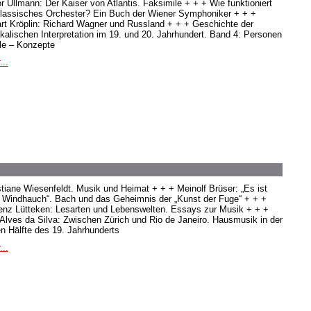
or Ullmann: Der Kaiser von Atlantis. Faksimile + + + Wie funktioniert
klassisches Orchester? Ein Buch der Wiener Symphoniker + + +
rt Kröplin: Richard Wagner und Russland + + + Geschichte der
kalischen Interpretation im 19. und 20. Jahrhundert. Band 4: Personen
ile – Konzepte
...
stiane Wiesenfeldt. Musik und Heimat + + + Meinolf Brüser: „Es ist
s Windhauch“. Bach und das Geheimnis der „Kunst der Fuge“ + + +
enz Lütteken: Lesarten und Lebenswelten. Essays zur Musik + + +
 Alves da Silva: Zwischen Zürich und Rio de Janeiro. Hausmusik in der
en Hälfte des 19. Jahrhunderts
...