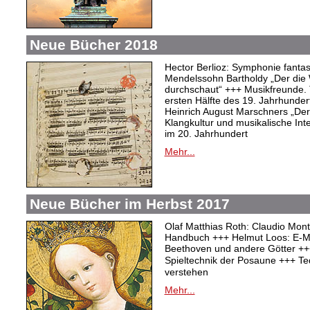
Neue Bücher 2018
Hector Berlioz: Symphonie fantas
Mendelssohn Bartholdy „Der die 
durchschaut“ +++ Musikfreunde. T
ersten Hälfte des 19. Jahrhunder
Heinrich August Marschners „Der
Klangkultur und musikalische Inter
im 20. Jahrhundert
Mehr...
Neue Bücher im Herbst 2017
Olaf Matthias Roth: Claudio Mont
Handbuch +++ Helmut Loos: E-Mus
Beethoven und andere Götter +++
Spieltechnik der Posaune +++ Te
verstehen
Mehr...