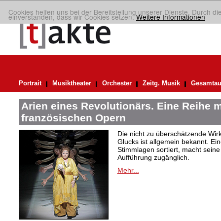
Cookies helfen uns bei der Bereitstellung unserer Dienste. Durch di
einverstanden, dass wir Cookies setzen.
Weitere Informationen
Portrait
Musiktheater
Orchester
Zeitg. Musik
Gesamtau
Arien eines Revolutionärs. Eine Reihe m
französischen Opern
Die nicht zu überschätzende Wirk
Glucks ist allgemein bekannt. Ein
Stimmlagen sortiert, macht seine A
Aufführung zugänglich.
Mehr...