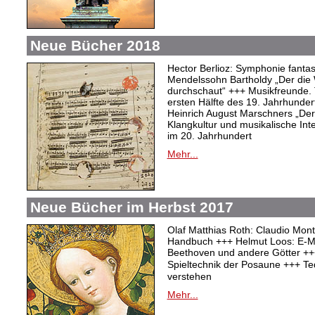
Neue Bücher 2018
Hector Berlioz: Symphonie fantas
Mendelssohn Bartholdy „Der die 
durchschaut“ +++ Musikfreunde. T
ersten Hälfte des 19. Jahrhunder
Heinrich August Marschners „Der
Klangkultur und musikalische Inter
im 20. Jahrhundert
Mehr...
Neue Bücher im Herbst 2017
Olaf Matthias Roth: Claudio Mont
Handbuch +++ Helmut Loos: E-Mus
Beethoven und andere Götter +++
Spieltechnik der Posaune +++ Te
verstehen
Mehr...