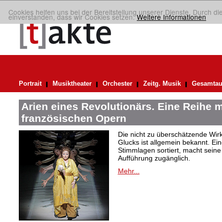
Cookies helfen uns bei der Bereitstellung unserer Dienste. Durch di
einverstanden, dass wir Cookies setzen.
Weitere Informationen
Portrait
Musiktheater
Orchester
Zeitg. Musik
Gesamtau
Arien eines Revolutionärs. Eine Reihe m
französischen Opern
Die nicht zu überschätzende Wirk
Glucks ist allgemein bekannt. Ein
Stimmlagen sortiert, macht seine A
Aufführung zugänglich.
Mehr...