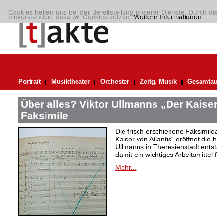
Cookies helfen uns bei der Bereitstellung unserer Dienste. Durch di
einverstanden, dass wir Cookies setzen.
Weitere Informationen
Portrait
Musiktheater
Orchester
Zeitg. Musik
Gesamtau
Über alles? Viktor Ullmanns „Der Kaiser
Faksimile
Die frisch erschienene Faksimil
Kaiser von Atlantis“ eröffnet die 
Ullmanns in Theresienstadt ent
damit ein wichtiges Arbeitsmittel 
Mehr...