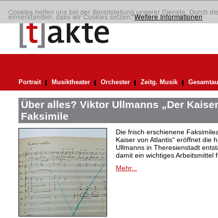
Cookies helfen uns bei der Bereitstellung unserer Dienste. Durch di
einverstanden, dass wir Cookies setzen.
Weitere Informationen
Portrait
Musiktheater
Orchester
Zeitg. Musik
Gesamtau
Über alles? Viktor Ullmanns „Der Kaiser
Faksimile
Die frisch erschienene Faksimil
Kaiser von Atlantis“ eröffnet die 
Ullmanns in Theresienstadt ent
damit ein wichtiges Arbeitsmittel 
Mehr...