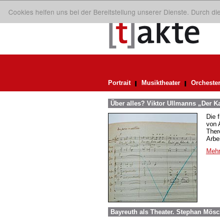
Cookies helfen uns bei der Bereitstellung unserer Dienste. Durch d
Portrait
Musiktheater
Orcheste
Über alles? Viktor Ullmanns „Der Ka
Die 
von A
Ther
Arbei
Mehr
Bayreuth als Theater. Stephan Mösc