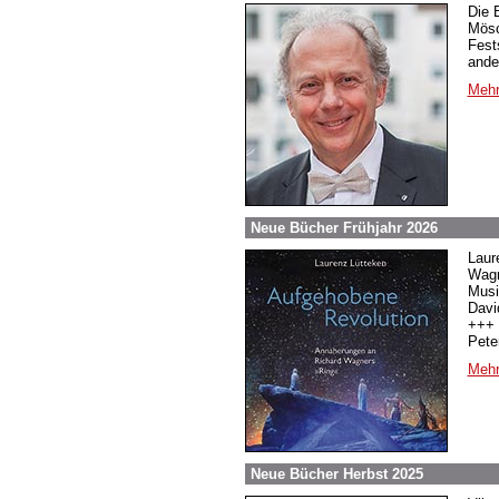
Die 
Mösc
Fest
ande
Mehr
Neue Bücher Frühjahr 2026
Laur
Wagn
Musi
Davi
+++ 
Pete
Mehr
Neue Bücher Herbst 2025