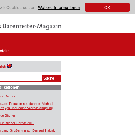
OK
 wir Cookies setzen.
Weitere Informationen
ntakt
lish
likationen
ue Bücher
zarts Requiem neu denken. Michael
trzyga über seine Vervollständigung
ue Bücher
ue Bücher Herbst 2019
n ganz Großer tritt ab: Bernard Haitink