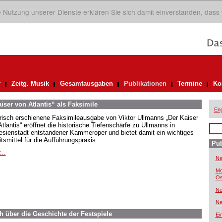
ie Nutzung unserer Dienste erklären Sie sich damit einverstanden, dass
r
Zeitg. Musik
Gesamtausgaben
Publikationen
Termine
Ko
iser von Atlantis“ als Faksimile
Eng
frisch erschienene Faksimileausgabe von Viktor Ullmanns „Der Kaiser
tlantis“ eröffnet die historische Tiefenschärfe zu Ullmanns in
esienstadt entstandener Kammeroper und bietet damit ein wichtiges
tsmittel für die Aufführungspraxis.
Pub
...
Ne
Mo
Os
Ne
Ne
h über die Geschichte der Festspiele
Ei