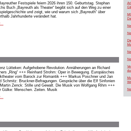
Bayreuther Festspiele feiern 2026 ihren 150. Geburtstag. Stephan
Ar
hs Buch „Bayreuth als Theater“ begibt sich auf den Weg zu einer
Gl
spielgeschichte und zeigt, wie und warum sich „Bayreuth“ über
MG
rthalb Jahrhunderte verändert hat.
Da
...
Ne
Ne
Di
Ma
Ne
Ne
Ve
enz Lütteken: Aufgehobene Revolution. Annäherungen an Richard
du
ers „Ring“ +++ Reinhard Strohm: Oper in Bewegung. Europäisches
ktheater vom Barock zur Romantik +++ Markus Poschner und Jan
Ma
d Schmitz: Bruckner-Befragungen. Gespräche über die Elf Sinfonien
We
Martin Zenck: Stille und Gewalt. Die Musik von Wolfgang Rihm +++
r Gülke: Menschen. Zeiten. Musik
Ne
...