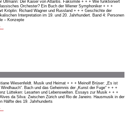
or Ullmann: Der Kaiser von Atlantis. Faksimile + + + Wie funktioniert
klassisches Orchester? Ein Buch der Wiener Symphoniker + + +
rt Kröplin: Richard Wagner und Russland + + + Geschichte der
kalischen Interpretation im 19. und 20. Jahrhundert. Band 4: Personen
ile – Konzepte
...
stiane Wiesenfeldt. Musik und Heimat + + + Meinolf Brüser: „Es ist
s Windhauch“. Bach und das Geheimnis der „Kunst der Fuge“ + + +
enz Lütteken: Lesarten und Lebenswelten. Essays zur Musik + + +
 Alves da Silva: Zwischen Zürich und Rio de Janeiro. Hausmusik in der
en Hälfte des 19. Jahrhunderts
...