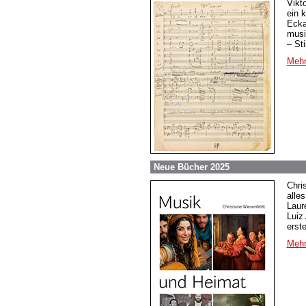
Vikt
ein 
Ecka
musi
– St
Mehr
Neue Bücher 2025
Chri
alle
Laur
Luiz
erst
Mehr