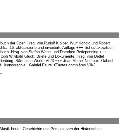
buch der Oper. Hrsg. von Rudolf Kloiber, Wulf Konold und Robert
hka. 16. aktualisierte und erweiterte Auflage +++ Schostakowitsch-
buch. Hrsg. von Stefan Weiss und Dorothea Redepenning +++
stoph Willibald Gluck: Briefe und Dokumente. Hrsg. von Detlef
denburg. Sämtliche Werke VII/3 +++ Jean-Michel Nectoux: Gabriel
é. Iconographie. Gabriel Fauré. Œuvres complètes VII/2
...
 Musik heute. Geschichte und Perspektiven der Historischen