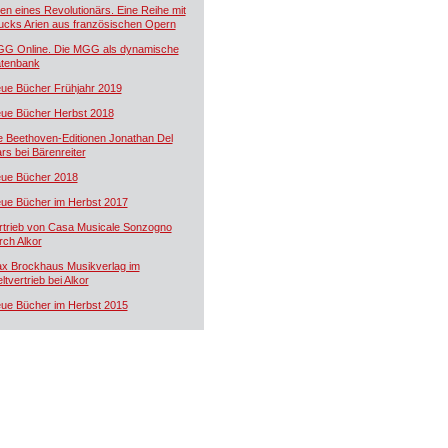
ien eines Revolutionärs. Eine Reihe mit
ucks Arien aus französischen Opern
G Online. Die MGG als dynamische
tenbank
ue Bücher Frühjahr 2019
ue Bücher Herbst 2018
e Beethoven-Editionen Jonathan Del
rs bei Bärenreiter
ue Bücher 2018
ue Bücher im Herbst 2017
rtrieb von Casa Musicale Sonzogno
rch Alkor
x Brockhaus Musikverlag im
ltvertrieb bei Alkor
ue Bücher im Herbst 2015