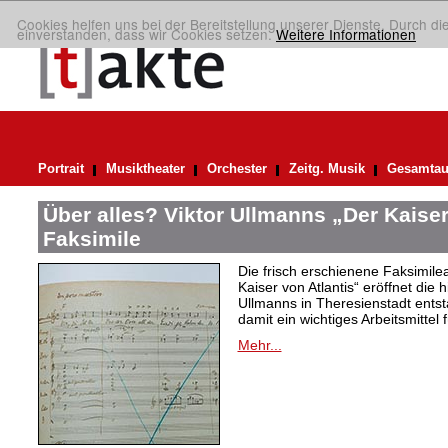
Cookies helfen uns bei der Bereitstellung unserer Dienste. Durch di
einverstanden, dass wir Cookies setzen.
Weitere Informationen
Portrait
Musiktheater
Orchester
Zeitg. Musik
Gesamtau
Über alles? Viktor Ullmanns „Der Kaiser
Faksimile
Die frisch erschienene Faksimil
Kaiser von Atlantis“ eröffnet die 
Ullmanns in Theresienstadt ent
damit ein wichtiges Arbeitsmittel 
Mehr...