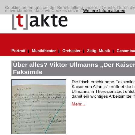
Cookies helfen uns bei der Bereitstellung unserer Dienste. Durch di
einverstanden, dass wir Cookies setzen.
Weitere Informationen
Portrait
Musiktheater
Orchester
Zeitg. Musik
Gesamtau
Über alles? Viktor Ullmanns „Der Kaiser
Faksimile
Die frisch erschienene Faksimil
Kaiser von Atlantis“ eröffnet die 
Ullmanns in Theresienstadt ent
damit ein wichtiges Arbeitsmittel 
Mehr...