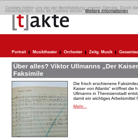
Cookies helfen uns bei der Bereitstellung unserer Dienste. Durch di
einverstanden, dass wir Cookies setzen.
Weitere Informationen
Portrait
Musiktheater
Orchester
Zeitg. Musik
Gesamtau
Über alles? Viktor Ullmanns „Der Kaiser
Faksimile
Die frisch erschienene Faksimil
Kaiser von Atlantis“ eröffnet die 
Ullmanns in Theresienstadt ent
damit ein wichtiges Arbeitsmittel 
Mehr...