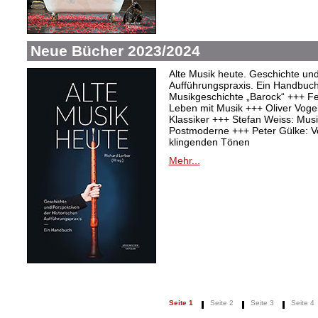
Neue Bücher 2023/2024
Alte Musik heute. Geschichte und
Aufführungspraxis. Ein Handbuc
Musikgeschichte „Barock“ +++ Fel
Leben mit Musik +++ Oliver Vogel:
Klassiker +++ Stefan Weiss: Mu
Postmoderne +++ Peter Gülke: V
klingenden Tönen
Mehr...
Seite 1
Seite 2
Seite 3
Seite 4