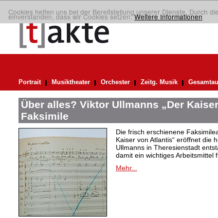
Cookies helfen uns bei der Bereitstellung unserer Dienste. Durch di
einverstanden, dass wir Cookies setzen.
Weitere Informationen
Portrait
Musiktheater
Orchester
Zeitg. Musik
Gesamtau
Über alles? Viktor Ullmanns „Der Kaiser
Faksimile
Die frisch erschienene Faksimil
Kaiser von Atlantis“ eröffnet die 
Ullmanns in Theresienstadt ent
damit ein wichtiges Arbeitsmittel 
Mehr...