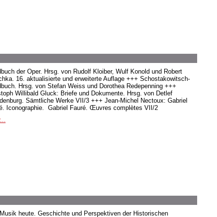
buch der Oper. Hrsg. von Rudolf Kloiber, Wulf Konold und Robert
hka. 16. aktualisierte und erweiterte Auflage +++ Schostakowitsch-
buch. Hrsg. von Stefan Weiss und Dorothea Redepenning +++
stoph Willibald Gluck: Briefe und Dokumente. Hrsg. von Detlef
denburg. Sämtliche Werke VII/3 +++ Jean-Michel Nectoux: Gabriel
é. Iconographie. Gabriel Fauré. Œuvres complètes VII/2
...
 Musik heute. Geschichte und Perspektiven der Historischen