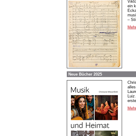
Vikt
ein 
Ecka
musi
– St
Mehr
Neue Bücher 2025
Chri
alle
Laur
Luiz
erst
Mehr