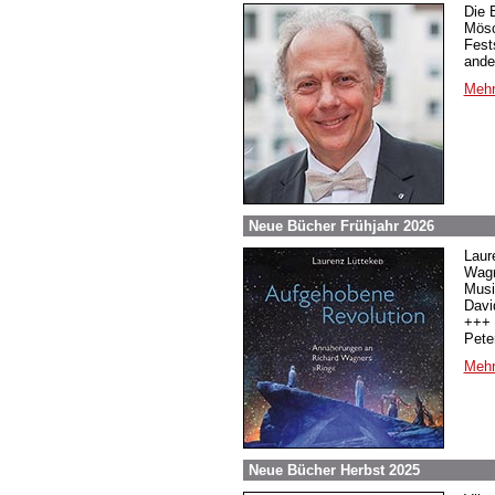
Die 
Mösc
Fest
ande
Mehr
Neue Bücher Frühjahr 2026
Laur
Wagn
Musi
Davi
+++ 
Pete
Mehr
Neue Bücher Herbst 2025