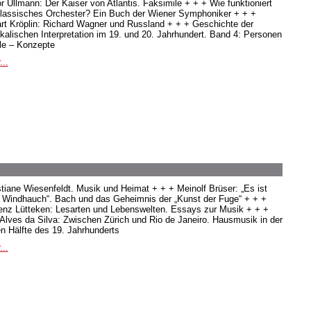
or Ullmann: Der Kaiser von Atlantis. Faksimile + + + Wie funktioniert
klassisches Orchester? Ein Buch der Wiener Symphoniker + + +
rt Kröplin: Richard Wagner und Russland + + + Geschichte der
kalischen Interpretation im 19. und 20. Jahrhundert. Band 4: Personen
ile – Konzepte
...
stiane Wiesenfeldt. Musik und Heimat + + + Meinolf Brüser: „Es ist
s Windhauch“. Bach und das Geheimnis der „Kunst der Fuge“ + + +
enz Lütteken: Lesarten und Lebenswelten. Essays zur Musik + + +
 Alves da Silva: Zwischen Zürich und Rio de Janeiro. Hausmusik in der
en Hälfte des 19. Jahrhunderts
...