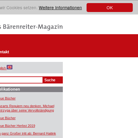
OK
 wir Cookies setzen.
Weitere Informationen
ntakt
lish
likationen
ue Bücher
zarts Requiem neu denken. Michael
trzyga über seine Vervollständigung
ue Bücher
ue Bücher Herbst 2019
n ganz Großer tritt ab: Bernard Haitink