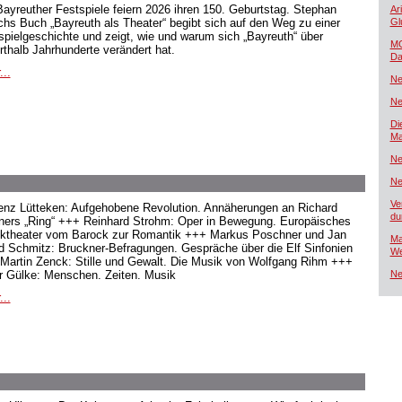
Bayreuther Festspiele feiern 2026 ihren 150. Geburtstag. Stephan
Ar
hs Buch „Bayreuth als Theater“ begibt sich auf den Weg zu einer
Gl
spielgeschichte und zeigt, wie und warum sich „Bayreuth“ über
MG
rthalb Jahrhunderte verändert hat.
Da
...
Ne
Ne
Di
Ma
Ne
Ne
Ve
enz Lütteken: Aufgehobene Revolution. Annäherungen an Richard
du
ers „Ring“ +++ Reinhard Strohm: Oper in Bewegung. Europäisches
ktheater vom Barock zur Romantik +++ Markus Poschner und Jan
Ma
d Schmitz: Bruckner-Befragungen. Gespräche über die Elf Sinfonien
We
Martin Zenck: Stille und Gewalt. Die Musik von Wolfgang Rihm +++
r Gülke: Menschen. Zeiten. Musik
Ne
...