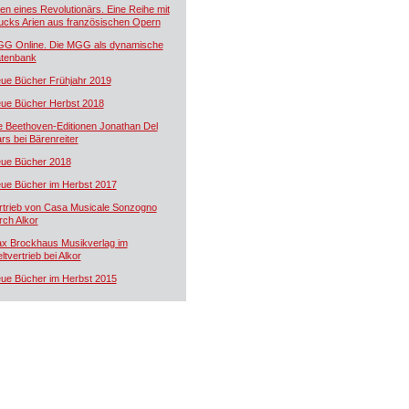
ien eines Revolutionärs. Eine Reihe mit
ucks Arien aus französischen Opern
G Online. Die MGG als dynamische
tenbank
ue Bücher Frühjahr 2019
ue Bücher Herbst 2018
e Beethoven-Editionen Jonathan Del
rs bei Bärenreiter
ue Bücher 2018
ue Bücher im Herbst 2017
rtrieb von Casa Musicale Sonzogno
rch Alkor
x Brockhaus Musikverlag im
ltvertrieb bei Alkor
ue Bücher im Herbst 2015