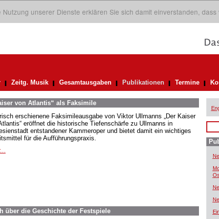
ie Nutzung unserer Dienste erklären Sie sich damit einverstanden, dass
r
Zeitg. Musik
Gesamtausgaben
Publikationen
Termine
Ko
iser von Atlantis“ als Faksimile
Eng
frisch erschienene Faksimileausgabe von Viktor Ullmanns „Der Kaiser
tlantis“ eröffnet die historische Tiefenschärfe zu Ullmanns in
esienstadt entstandener Kammeroper und bietet damit ein wichtiges
tsmittel für die Aufführungspraxis.
Pub
...
Ne
Mo
Os
Ne
Ne
h über die Geschichte der Festspiele
Ei