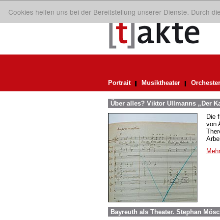
Cookies helfen uns bei der Bereitstellung unserer Dienste. Durch d
Portrait
Musiktheater
Orcheste
Über alles? Viktor Ullmanns „Der Ka
Die 
von A
Ther
Arbei
Mehr
Bayreuth als Theater. Stephan Mösc