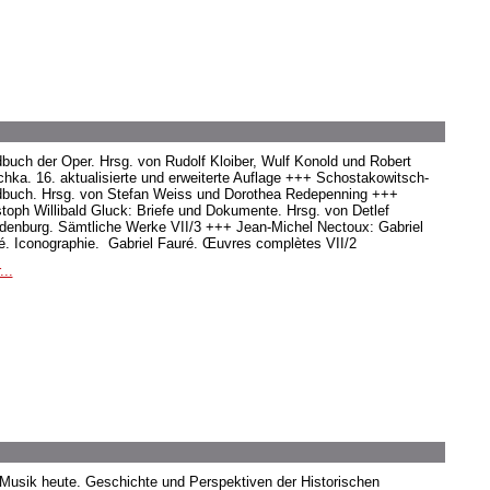
buch der Oper. Hrsg. von Rudolf Kloiber, Wulf Konold und Robert
hka. 16. aktualisierte und erweiterte Auflage +++ Schostakowitsch-
buch. Hrsg. von Stefan Weiss und Dorothea Redepenning +++
stoph Willibald Gluck: Briefe und Dokumente. Hrsg. von Detlef
denburg. Sämtliche Werke VII/3 +++ Jean-Michel Nectoux: Gabriel
é. Iconographie. Gabriel Fauré. Œuvres complètes VII/2
...
 Musik heute. Geschichte und Perspektiven der Historischen