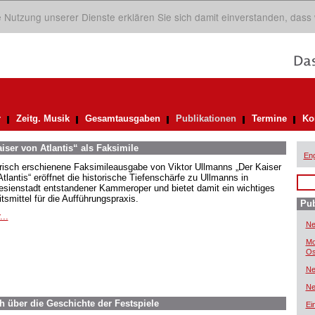
ie Nutzung unserer Dienste erklären Sie sich damit einverstanden, dass
r
Zeitg. Musik
Gesamtausgaben
Publikationen
Termine
Ko
iser von Atlantis“ als Faksimile
Eng
frisch erschienene Faksimileausgabe von Viktor Ullmanns „Der Kaiser
tlantis“ eröffnet die historische Tiefenschärfe zu Ullmanns in
esienstadt entstandener Kammeroper und bietet damit ein wichtiges
tsmittel für die Aufführungspraxis.
Pub
...
Ne
Mo
Os
Ne
Ne
h über die Geschichte der Festspiele
Ei