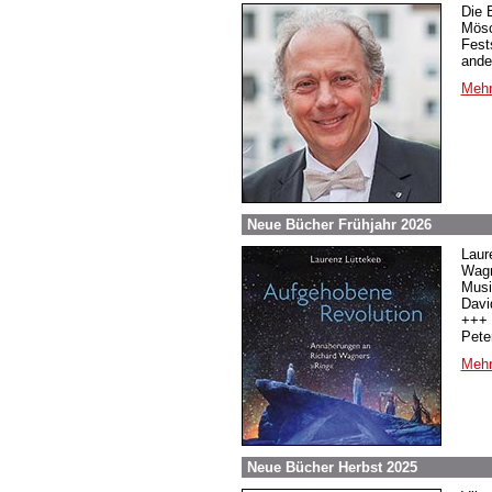
Die 
Mösc
Fest
ande
Mehr
Neue Bücher Frühjahr 2026
Laur
Wagn
Musi
Davi
+++ 
Pete
Mehr
Neue Bücher Herbst 2025