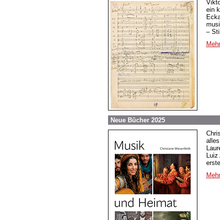
Vikt
ein 
Ecka
musi
– St
Mehr
Neue Bücher 2025
Chri
alle
Laur
Luiz
erst
Mehr