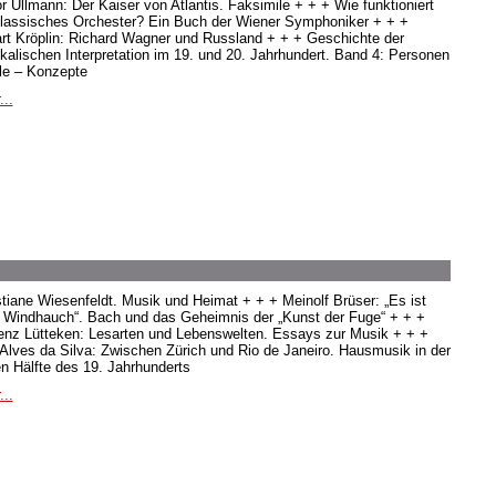
or Ullmann: Der Kaiser von Atlantis. Faksimile + + + Wie funktioniert
klassisches Orchester? Ein Buch der Wiener Symphoniker + + +
rt Kröplin: Richard Wagner und Russland + + + Geschichte der
kalischen Interpretation im 19. und 20. Jahrhundert. Band 4: Personen
ile – Konzepte
...
stiane Wiesenfeldt. Musik und Heimat + + + Meinolf Brüser: „Es ist
s Windhauch“. Bach und das Geheimnis der „Kunst der Fuge“ + + +
enz Lütteken: Lesarten und Lebenswelten. Essays zur Musik + + +
 Alves da Silva: Zwischen Zürich und Rio de Janeiro. Hausmusik in der
en Hälfte des 19. Jahrhunderts
...