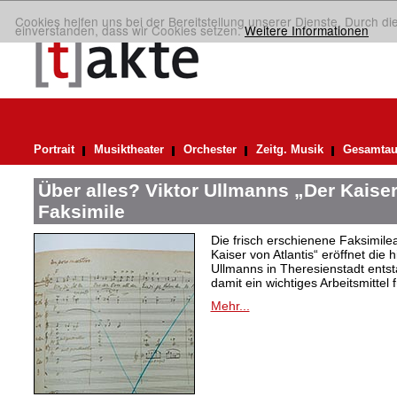
Cookies helfen uns bei der Bereitstellung unserer Dienste. Durch di
einverstanden, dass wir Cookies setzen.
Weitere Informationen
Portrait
Musiktheater
Orchester
Zeitg. Musik
Gesamtau
Über alles? Viktor Ullmanns „Der Kaiser
Faksimile
Die frisch erschienene Faksimil
Kaiser von Atlantis“ eröffnet die 
Ullmanns in Theresienstadt ent
damit ein wichtiges Arbeitsmittel 
Mehr...