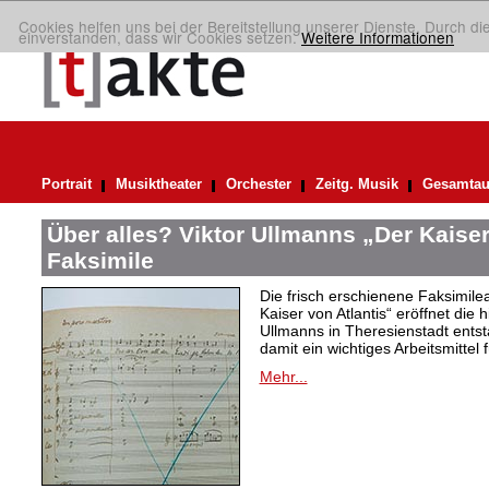
Cookies helfen uns bei der Bereitstellung unserer Dienste. Durch di
einverstanden, dass wir Cookies setzen.
Weitere Informationen
Portrait
Musiktheater
Orchester
Zeitg. Musik
Gesamtau
Über alles? Viktor Ullmanns „Der Kaiser
Faksimile
Die frisch erschienene Faksimil
Kaiser von Atlantis“ eröffnet die 
Ullmanns in Theresienstadt ent
damit ein wichtiges Arbeitsmittel 
Mehr...