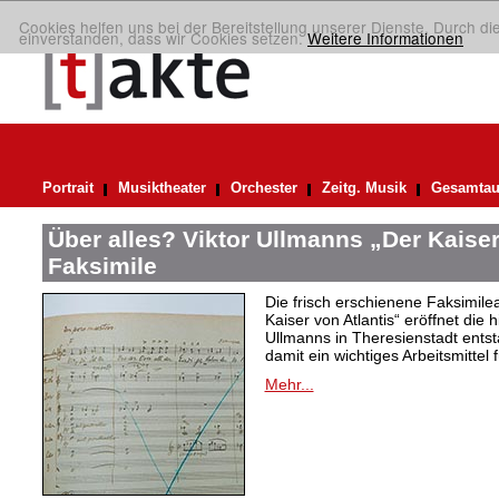
Cookies helfen uns bei der Bereitstellung unserer Dienste. Durch di
einverstanden, dass wir Cookies setzen.
Weitere Informationen
Portrait
Musiktheater
Orchester
Zeitg. Musik
Gesamtau
Über alles? Viktor Ullmanns „Der Kaiser
Faksimile
Die frisch erschienene Faksimil
Kaiser von Atlantis“ eröffnet die 
Ullmanns in Theresienstadt ent
damit ein wichtiges Arbeitsmittel 
Mehr...