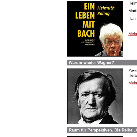
Helm
Mart
Hann
Mehr
Warum wieder Wagner?
Zwei
Hera
Mehr
Raum für Perspektiven. Die Reihe 