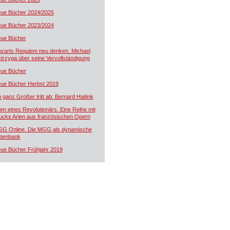
ue Bücher 2024/2025
ue Bücher 2023/2024
ue Bücher
zarts Requiem neu denken. Michael
trzyga über seine Vervollständigung
ue Bücher
ue Bücher Herbst 2019
n ganz Großer tritt ab: Bernard Haitink
ien eines Revolutionärs. Eine Reihe mit
ucks Arien aus französischen Opern
G Online. Die MGG als dynamische
tenbank
ue Bücher Frühjahr 2019