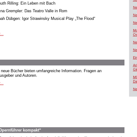
uth Rilling: Ein Leben mit Bach
Ne
ina Grempler: Das Teatro Valle in Rom
Ne
ah Dübgen: Igor Strawinsky Musical Play „The Flood“
Ne
Mo
...
Os
Ne
Ne
Ei
Ar
Gl
 neue Bücher bieten umfangreiche Information. Fragen an
usgeber und Autoren.
MG
Da
...
Ne
„Opernführer kompakt“