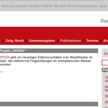
ie Nutzung unserer Dienste erklären Sie sich damit einverstanden, dass
r
Zeitg. Musik
Gesamtausgaben
Publikationen
Termine
Ko
e Projekt „OPERA“
Eng
OPERA
geht ein neuartiges Editionsvorhaben zum Musiktheater an
Start, das editorische Fragestellungen an exemplarischen Werken
nstriert.
Pub
...
Üb
vo
Ba
üb
Ne
Ne
Ne