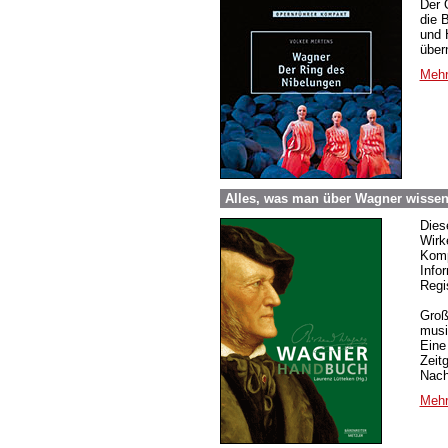
Der 
die 
und 
über
Mehr
Alles, was man über Wagner wisse
Dies
Wirk
Komp
Infor
Regis
Groß
musi
Eine
Zeit
Nach
Mehr