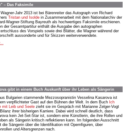
e" – Das Faksimile
Wagner-Jahr 2013 ist bei Bärenreiter das Autograph von Richard
ners
Tristan und Isolde
in Zusammenarbeit mit dem Nationalarchiv der
ard-Wagner-Stiftung Bayreuth als hochwertiges Faksimile erschienen.
n der Gesamtpartitur enthält die Ausgabe den autographen
ertschluss des Vorspiels sowie drei Blätter, die Wagner während der
erschrift aussonderte und für Skizzen weiterverwendete.
...
rova gibt in einem Buch Auskunft über ihr Leben als Sängerin
aus Bulgarien stammende Mezzosopranistin Vesselina Kasarova ist
gern verpflichteter Gast auf den Bühnen der Welt. In dem Buch
Ich
e mit Leib und Seele
zieht sie im Gespräch mit Marianne Zelger-Vogt
Bilanz ihrer bisherigen Karriere. Dabei wird schnell deutlich, dass
rova kein Jet-Set-Star ist, sondern eine Künstlerin, die ihre Rollen und
Leben als Sängerin kritisch reflektieren kann. Im folgenden Ausschnitt
 die Sängerin über die Identifikation mit Opernfiguren, über
nrollen und Altersgrenzen nach.