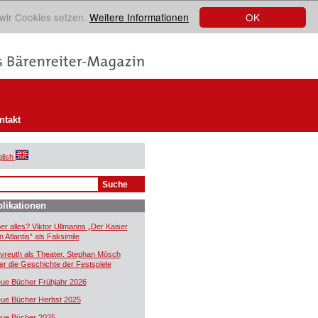
OK
 wir Cookies setzen.
Weitere Informationen
ntakt
lish
likationen
er alles? Viktor Ullmanns „Der Kaiser
n Atlantis“ als Faksimile
yreuth als Theater. Stephan Mösch
er die Geschichte der Festspiele
ue Bücher Frühjahr 2026
ue Bücher Herbst 2025
ue Bücher 2025