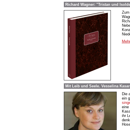
Richard Wagner: "Tristan und Isold
Zum 
Wag
Rich
Nebe
Konz
Nied
Mehr
Mit Leib und Seele. Vesselina Kasa
Die 
ein 
sing
eine 
Kasa
ihr 
denkt
Hose