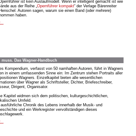
Opernführer ist kein Auslaufmodell. Wenn er intelligent gemacht ist wie
Bände aus der Reihe „
Opernführer kompakt
“ der Verlage Bärenreiter
Henschel. Autoren sagen, warum sie einen Band (oder mehrere)
nommen haben.
...
n muss. Das Wagner-Handbuch
es Kompendium, verfasst von 50 namhaften Autoren, führt in Wagners
en in einem umfassenden Sinne ein: Im Zentrum stehen Portraits aller
ositionen Wagners. Einzelkapitel bieten alle wesentlichen
mationen über Wagner als Schriftsteller, Dichter, Briefeschreiber,
seur, Dirigent, Organisator.
e Kapitel widmen sich dem politischen, kulturgeschichtlichen,
kalischen Umfeld.
 ausführliche Chronik des Lebens innerhalb der Musik- und
geschichte und ein Werkregister vervollständigen dieses
schlagewerk.
...